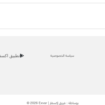
سياسة الخصوصية
تطبيق اكسف
© 2026 Exvar | بوساطة :
فريق إكسفار