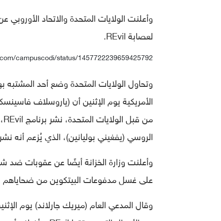
وأعلنت الولايات المتحدة والاتحاد الأوروبي 
لعصابة REvil.
ter.com/campuscodi/status/1457722239659425792
وتحاول الولايات المتحدة وضع أحد المشتبه ب
الأمريكية يوم الإثنين أن (ياروسلاف فاسينسك
من
الروسي (يفغيني بوليانين)، الذي يُزعم أنه نشر برنامج REvil ضد شركة أمريكية ل
على غسل مدفوعات البيتكوين من ضحاياهم وت