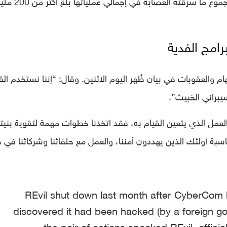
من الأموال التي سرقتها REvil. وأضاف أن مجموع ما سرقته العصابة
رامج الفدية
هام والعقوبات في بيان ظُهر اليوم الاثنين. وقال: “إننا نستخدم الق
يبراني الخبيث”.
العمل الذي يتعين القيام به، فقد اتخذنا خطوات مهمة لتقوية بنيتن
اسبة أولئك الذين يهددون أمننا، والعمل مع حلفائنا وشركائنا في 
REvil shut down last month after CyberCom h
discovered it had been hacked (by a foreign g
the pair of actions spooked REvil, offici