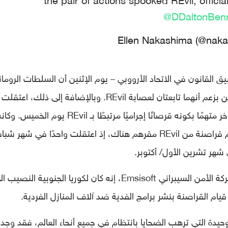
@DDaltonBenn
هي وكالة تطبيق القانون في الاتحاد الأرووبي – يوم الإثنين أن السلطات الرومان
ألقت القبض يوم الخميس على شخصين آخرين بزعم أنهما تابعتان لعصابة REvil. وبالإضافة إلى ذلك، اعتقلت
السلطات الكويتية يوم الخميس أيضًا شخصًا آخر متهمًا بكونه قرصانًا إجراميًا مرتبطًا بـ REvil يوم الخ
كوريا الجنوبية تعتقل بهدوء أشخاصًا يُزعم أنهم قراصنة من REvil مقرهم هناك، إذ اعتقلت واحدًا في شهر ش
ي شهر تشرين الأول/ أكتوبر.
وقال (بريت كالو) – محلل برامج الفدية في شركة الأمن السيبراني Emsisoft، إنه كان لكوريا الجنوبية الن
حيدة التي ترهب الضحايا بانتظام في جميع أنحاء العالم، فقد وجد