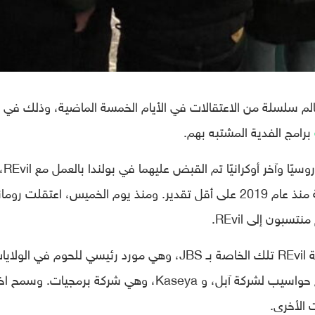
عالم سلسلة من الاعتقالات في الأيام الخمسة الماضية، وذلك في
برامج الفدية المشتبه بهم.
واتهمت الولايات المتحدة يوم الإثنين مواطنًا روسيًا وآخر أوكرانيًا تم القبض عليهما في بولندا بالعم
وهي عصابة لبرامج الفدية تعمل دون محاسبة منذ عام 2019 على أقل تقدير. ومنذ يوم الخميس، اعتقلت روم
سبون إلى REvil.
وتتضمن بعض الاختراقات الأكثر شهرة لعصابة REvil تلك الخاصة بـ JBS، وهي مورد رئيسي للحوم في الول
المتحدة، و Quanta، وهو مصنع تايواني ينتج حواسيب لشركة آبل، و Kaseya، وهي شركة برمجيات.