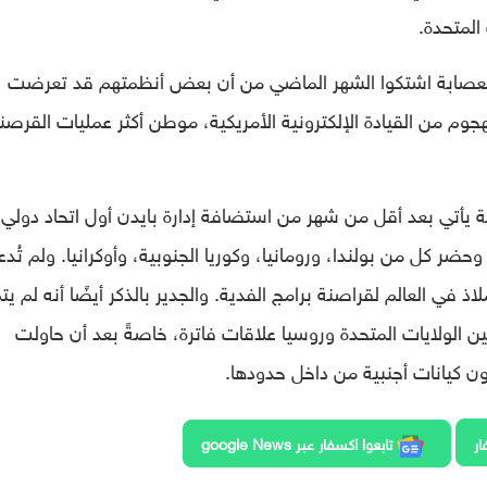
صابة اشتكوا الشهر الماضي من أن بعض أنظمتهم قد تعرضت
وم من القيادة الإلكترونية الأمريكية، موطن أكثر عمليات القرصن
سقة يأتي بعد أقل من شهر من استضافة إدارة بايدن أول اتحاد دولي
وحضر كل من بولندا، ورومانيا، وكوريا الجنوبية، وأوكرانيا. ولم تُد
اذ في العالم لقراصنة برامج الفدية. والجدير بالذكر أيضًا أنه لم يت
 الولايات المتحدة وروسيا علاقات فاترة، خاصةً بعد أن حاولت
ون كيانات أجنبية من داخل حدودها.
ار
تابعوا اكسفار عبر google News