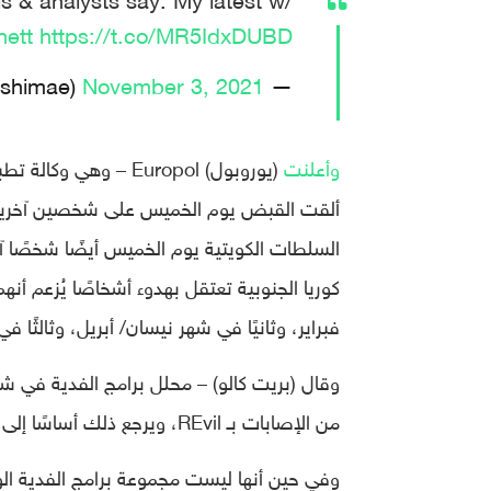
ett
https://t.co/MR5IdxDUBD
November 3, 2021
— Ellen Nakashima (@nakashimae)
وأعلنت
(يوروبول) Europol – و
فبراير، وثانيًا في شهر نيسان/ أبريل، وثالثًا ف
من الإصابات بـ REvil، ويرجع ذلك أساسًا إلى قيام القراصنة بنشر برامج الفدية ضد آلاف المنازل الفردية.
وفي حين أنها ليست مجموعة برامج الفدية الو