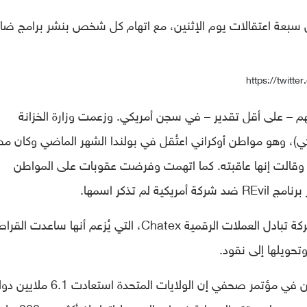
عن سبعة اعتقالات يوم الإثنين، مع اتهام كل شخص بنشر برامج ضار
https://twit
هم – على أقل تقدير – في سجن أمريكي. وزعمت وزارة الخزانة
ي)، وهو مواطن أوكراني اعتُقل في بولندا الشهر الماضي وكان مطل
 قبل الولايات المتحدة، نشر برنامج REvil، وقالت إنها عاقبته. كما اتهمت وفرضت عقوبات على المواطن
م تذكر اسمها.
وأعلنت وزارة الخزانة أيضًا عن عقوبات ضد شركة تبادل العملات الرقمية Chatex، التي يُزعم أنها ساعدت
حويلها إلى نقود.
وقال المدعي العام (ميريك جارلاند) يوم الإثنين في مؤتمر صحفي إن الولايات المتحدة استعادت