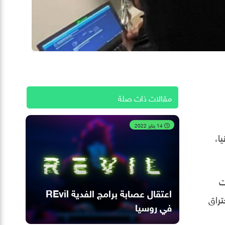
مقالات ذات صلة
ل مع REvil،
14 يناير 2022
انيا،
ايات
اعتقال عصابة برامج الفدية REvil
 وسمح اختراق
في روسيا