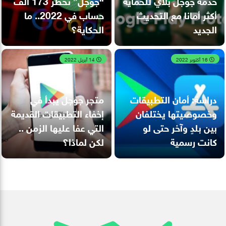
خدمة جوجل بلاي للحماية
“جوجل” تحظر 173 ألف
أكثر أمانا مع التحديث
حساب في 2022.. ما
الجديد
الحكاية؟
16 أكتوبر 2022
14 أبريل 2022
دراسة: أمان التطبيقات
متجر جوجل يبدأ في
وخصوصيتها يختلفان
إخفاء التطبيقات القديمة
بين بلدٍ وآخر حتى لو
التي عفا عليها الزمن ..
كانت رسمية
لكن لماذا؟