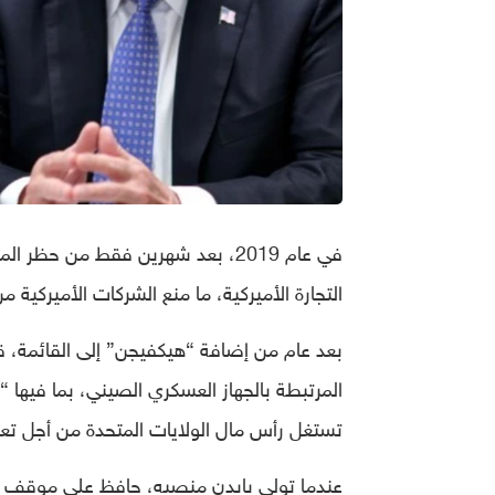
في عام 2019، بعد شهرين فقط من حظر المشتريات، تمت إضافة “هيكفيجن” إلى
التجارة الأميركية، ما منع الشركات الأميركية 
بعد عام من إضافة “هيكفيجن” إلى القائمة، ق
المرتبطة بالجهاز العسكري الصيني، بما فيها
تستغل رأس مال الولايات المتحدة من أجل تع
عندما تولى بايدن منصبه، حافظ على موقف تر