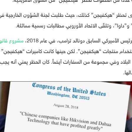
 تحظر “هيكفيجن” كذلك، حيث طلبت لجنة الشؤون الخارجية في
”داوا”، وتلقّى الاتحاد الأوروبي مطالبات رسمية مماثلة.
 الأميركي السابق دونالد ترامب، في عام 2018،
مشروع قانو
استخدام منتجات “هيكفيجن”. لكن حينها كانت كاميرات “هيكفيجن”
 البلاد وفي مجموعة من السفارات أيضاً. كان الحظر يعني أنه يجب
لها.