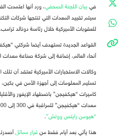
في
بيان اللجنة الصحفي
، ورد أنها اعتمدت الق
سيتم تقييد المعدات التي تنتجها شركات التكن
للعقوبات الأميركية خلال رئاسة دونالد ترامب.
القواعد الجديدة تستهدف أيضا شركتي “هيكفيج
أنحاء العالم، إضافة إلى شركة صناعة معدات الر
وكالات الاستخبارات الأميركية تعتقد أن تلك ا
تسليم المعلومات إلى أجهزة الأمن في بكين، 
كاميرات “هيكفيجن” باضطهاد الإيغور والأقلي
معدات “هيكفيجن” للمراقبة في 300 إلى 400 مركز احتجاز تضم ما يصل إلى مليون من الإيغور رغما عنهم، بحسب
“هيومن رايتس ووتش”
.
هذا يأتي بعد أيام فقط من
قرار مماثل
أصدرته 