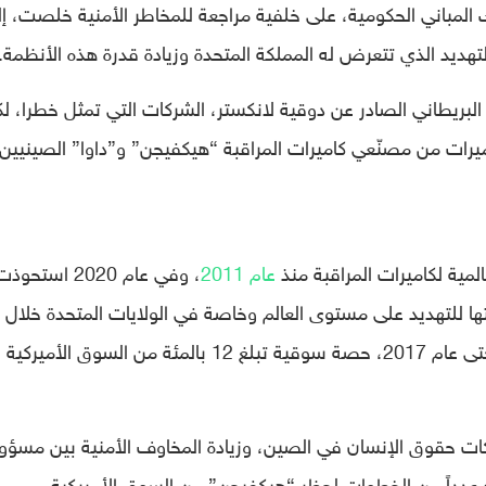
المباني الحكومية، على خلفية مراجعة للمخاطر الأمنية خلصت، إ
هديد الذي تتعرض له المملكة المتحدة وزيادة قدرة هذه الأنظمة.
 البريطاني الصادر عن دوقية لانكستر، الشركات التي تمثل خطرا، ل
رات من مصنّعي كاميرات المراقبة “هيكفيجن” و”داوا” الصينيين.
مية لكاميرات المراقبة منذ
عام 2011
، وفي عام 2020 استحوذ
انتها للتهديد على مستوى العالم وخاصة في الولايات المتحدة خلال
السنوات الأخيرة بعد أن كانت تمتلك وحدها حتى عام 2017، حصة سوقية تبلغ 12 بالمئة من السوق الأميركية
كات حقوق الإنسان في الصين، وزيادة المخاوف الأمنية بين مسؤو
ية عدداً من الخطوات لحظر “هيكفيجن” من السوق الأمريكية.