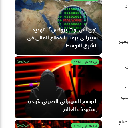
ذ
“جي إس أوت بروكس”.. تهديد
سيبراني يرعب القطاع المالي في
جميع
الشرق الأوسط
27 مارس 2024
ى
م
التوسع السيبراني الصيني..تهديد
يستهدف العالم
لصنع
09 مارس 2024