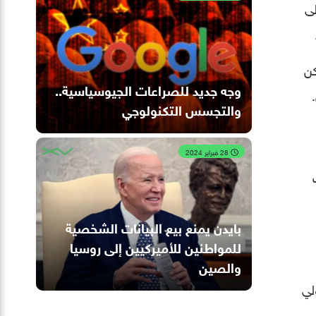
لى
كن
وجه جديد للصراعات الجيوسياسية..
والتجسس التكنولوجي
28 فبراير 2024
ت
بايدن يمنع بيع البيانات الشخصية
للمواطنين للأميركيين إلى روسيا
والصين
لي