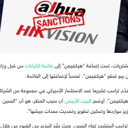
قائمة الكيانات
من قبل وزار
من بيع قطع “هيكفيجن”. تحسباً لإضافتها إلى القائمة.
دّم ترامب تشريعا ضد الاستثمار الأميركي في مجموعة من الشرك
 “هيكفيجن”. أوضح
البيت الأبيض
أن سبب الحظر، هو أن “الصين
زيز مواردها وتمكين تطوير وتحديث معدات جيشها”.
امب المتشدد تجاه الصين، حيث نفّذ المزيد من القيود من خلال