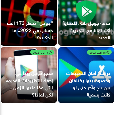
خدمة جوجل بلاي للحماية
“جوجل” تحظر 173 ألف
أكثر أمانا مع التحديث
حساب في 2022.. ما
الجديد
الحكاية؟
16 أكتوبر 2022
14 أبريل 2022
دراسة: أمان التطبيقات
متجر جوجل يبدأ في
وخصوصيتها يختلفان
إخفاء التطبيقات القديمة
بين بلدٍ وآخر حتى لو
التي عفا عليها الزمن ..
كانت رسمية
لكن لماذا؟