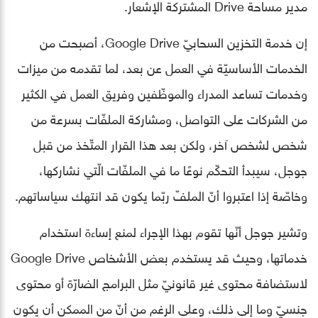
مدير مساحة Drive المشتركة الإشعار.
إن خدمة التخزين السحابيّ Google Drive، أصبحت من
الخدمات الأساسيّة في العمل عن بعد، لما تقدمه من ميزات
وخدمات تساعد المدراء والموظّفين وفريق العمل في الكثير
من الشركات على التواصل، ومشاركة الملفّات بسرعة من
شخص لشخص آخر، ولكن بعد هذا القرار المتّخذ من قبل
جوجل، سيبدأ التحكّم نوعًا ما في الملفّات الّتي نشاركها،
وخاصّة إذا اعتبروا أنّ الملفّ ربّما يكون قد انتهك سياساتهم.
وتشير جوجل أنّها تقوم بهذا الإجراء لمنع إساءة استخدام
خدماتها، وحيث قد يستخدم بعض الأشخاص Google Drive
لاستضافة محتوى غير قانونيّ مثل البرامج الضارّة أو محتوى
جنسيّ وما إلى ذلك، وعلى الرغم من أنّ من الممكن أن يكون