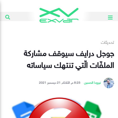
تحديثات
جوجل درايف سيوقف مشاركة
الملفّات الّتي تنتهك سياساته
نيرودا الحسين
8:23 م, الثلاثاء, 21 ديسمبر 2021