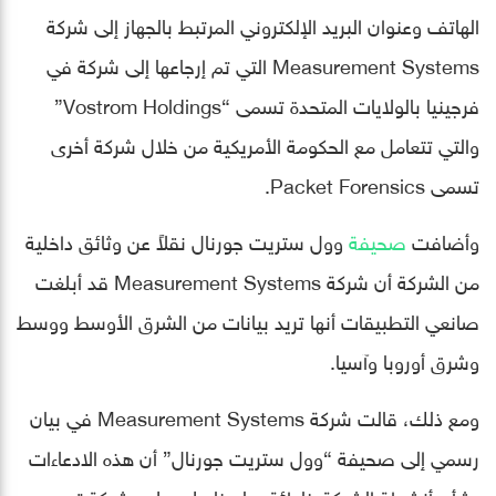
الهاتف وعنوان البريد الإلكتروني المرتبط بالجهاز إلى شركة
Measurement Systems التي تم إرجاعها إلى شركة في
فرجينيا بالولايات المتحدة تسمى “Vostrom Holdings”
والتي تتعامل مع الحكومة الأمريكية من خلال شركة أخرى
تسمى Packet Forensics.
وأضافت
صحيفة
وول ستريت جورنال نقلاً عن وثائق داخلية
من الشركة أن شركة Measurement Systems قد أبلغت
صانعي التطبيقات أنها تريد بيانات من الشرق الأوسط ووسط
وشرق أوروبا وآسيا.
ومع ذلك، قالت شركة Measurement Systems في بيان
رسمي إلى صحيفة “وول ستريت جورنال” أن هذه الادعاءات
بشأن أنشطة الشركة خاطئة، ولسنا على علم بشركة تسمى