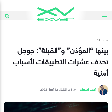
تحديثات
بينها “المؤذن” و”القبلة”: جوجل
تحذف عشرات التطبيقات لأسباب
أمنية
أحمد السكران
3:34 م, الثلاثاء, 12 أبريل 2022