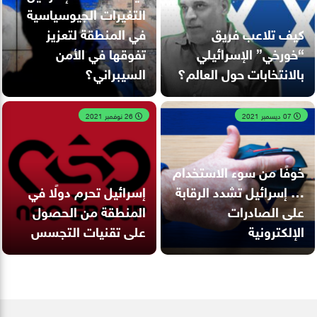
التغيرات الجيوسياسية
كيف تلاعب فريق
في المنطقة لتعزيز
“خورخي” الإسرائيلي
تفوقها في الأمن
بالانتخابات حول العالم؟
السيبراني؟
07 ديسمبر 2021
26 نوفمبر 2021
خوفًا من سوء الاستخدام
… إسرائيل تشدد الرقابة
إسرائيل تحرم دولًا في
على الصادرات
المنطقة من الحصول
الإلكترونية
على تقنيات التجسس