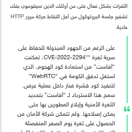
الثغرات بشكل فعال حتى من أولئك الذين سيقومون بفك
تشفير جلسة البروتوكول من أجل التقاط حركة مرور HTTP
عادية.
على الرغم من الجهود المبذولة للحفاظ على
سرية ثغرة “CVE-2022-2294″، تمكنت
“أفاست” من استعادة كود الهجوم، الذي
استغل تدفق الكومة في “WebRTC”
لتنفيذ كود قشرة ضار داخل عملية عرض.
سمح هذا الاسترداد لـ “أفاست” بتحديد
الثغرة الأمنية وإبلاغ المطورين بها حتى
يمكن إصلاحها. ولم تتمكن شركة الأمان من
الحصول على ثغرة يوم الصفر المنفصلة
التي كانت مطلوبة حتى تتمكن الثغرة الأولى