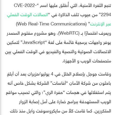
تنبع الثغرة الأمنية، التي أُطلق عليها اسم “CVE-2022-
2294” من عيوب تلف الذاكرة في “
اتصالات الوقت الفعلي
عبر الإنترنت
” (Web Real-Time Communications)
ويعرف اختصارًا بـ (WebRTC)، وهو مشروع مفتوح المصدر
يوفر واجهات برمجية قائمة على لغة “JavaScript” لتمكين
الاتصالات الصوتية والنصية والفيديو في الوقت الفعلي بين
متصفحات الويب و الأجهزة.
وقامت جوجل بإصلاح الخلل في 4 يوليو/حزيران بعد أن أبلغ
باحثون من شركة الأمان “أفاسات” الشركة بشكل خاص أنه
يتم استغلالها في هجمات “حفرة الري”؛ والتي تصيب مواقع
الويب المستهدفة ببرامج ضارة على أمل إصابة الزوار
المتكررين. كما قامت كلاً من مايكروسوفت وآبل منذ ذلك