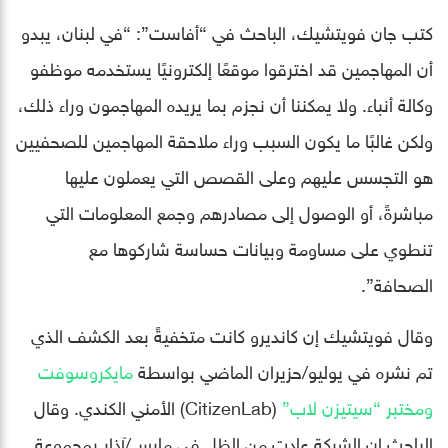
كتب جان فويتشيك، الباحث في “أفاست”: “في لبنان، يبدو
أن المهاجمين قد اخترقوا موقعًا إلكترونيًا يستخدمه موظفو
وكالة أنباء. ولا يمكننا أن نجزم بما يريده المهاجمون وراء ذلك،
ولكن غالبًا ما يكون السبب وراء ملاحقة المهاجمين للصحفيين
هو التجسس عليهم وعلى القصص التي يعملون عليها
مباشرةً، أو الوصول إلى مصادرهم وجمع المعلومات التي
تنطوي على مساومة وبيانات حساسة شاركوها مع
الصحافة”.
وقال فويتشيك إن كانديرو كانت متخفيةً بعد الكشف الذي
تم نشره في يوليو/حزيران الماضي بواسطة
مايكروسوفت
ومختبر “سيتيزن لاب”
(CitizenLab) الأمني الكندي. وقال
الباحث إن الشركة عادت من الظل في مارس/آذار بمجموعة