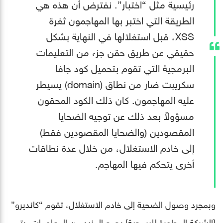
رئيسية مثل “اختبار”. نفترض أن هذه هي
الطريقة التي اختبر بها المهاجمون ثغرة
XSS، قبل استغلالها في النهاية بشكل
حقيقي عن طريق حقن جزء من التعليمات
البرمجية التي تقوم بتحميل كود جافا
سكريبت ضار من نطاق (domain) يسيطر
عليه المهاجمون. كان ذلك الكود المحقون
مسؤولاً بعد ذلك عن توجيه الضحايا
المقصودين (والضحايا المقصودين فقط)
إلى خادم الاستغلال، من خلال عدة نطاقات
أخرى يتحكم فيها المهاجم.
وبمجرد وصول الضحية إلى خادم الاستغلال، تقوم “كانديرو”
[الشركة المطورة للبرمجية] بجمع المزيد من المعلومات. يتم