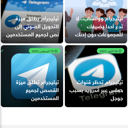
تيليجرام وواتساب.. لا
تيليجرام يطلق ميزة
تدع أحدا يضيفك
التحويل الصوتي إلى
للمجموعات دون إذنك
نص لجميع المستخدمين
26 أكتوبر 2023
15 أغسطس 2023
تيليجرام تحظر قنوات
تيليجرام تطلق ميزة
حماس عبر أندرويد بسبب
القصص لجميع
جوجل
المستخدمين