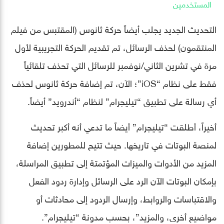
المستخدمين
التحديث الجديد يجلب أيضاً حركة ثانوس (المقتبس من فيلم
المنتقمون) لحذف الرسائل، تم تقديم الحركة التجريبية لأول
مرة في تشرين الثاني/نوفمبر للرسائل التي تحذف تلقائياً
فقط على نظام “iOS”؛ الآن، تم إضافة حركة ثانوس لحذف
أي رسالة على تطبيق “تيليجرام” لنظام “أندرويد” أيضاً.
أخيراً، أطلقت “تيليجرام” أيضاً ما تدعي أنه أكبر تحديث
لمنصة البوتات في تاريخها. حيث تتيح للمطورين إضافة
المزيد من الأدوات والميزات المؤتمتة إلى تطبيق المراسلة،
بإمكان البوتات الآن الرد على الرسائل وإدارة ردود الفعل
والاقتباسات والروابط، وإرسال الردود إلى محادثات أو
مواضيع أخرى، والمزيد”، بحسب مدونة “تيليجرام”.