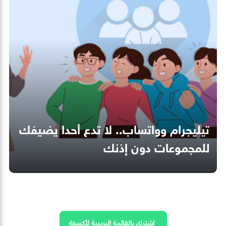
تيليجرام وواتساب.. لا تدع أحدا يضيفك
للمجموعات دون إذنك
اشترك بالقائمة البريدية لأكسفار