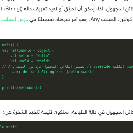
ليست هذه هي القيمة المُرادة عندما أنشأنا الكائن المجهول. لذا، يمكن أن نطبّق أو نعيد تعريف دالة ()toString
مر شرحناه تفصيليًا في
درس أصناف
 main() {

 val helloWorld = object {

     val hello = "Hello"

     val world = "World"

	// Any لأن تعبير

     override fun toString() = "$hello $world"

 }

 println(helloWorld)

llo World