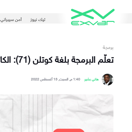
تيك نيوز
أمن سيبراني
برمجة
تعلّم البرمجة بلغة كوتلن (71): الكائنات المرافقة Companion Objects
هاني بشير
1:40 م, السبت, 13 أغسطس 2022