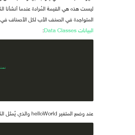
المتواجدة في الصنف الأب لكل الأصناف في كوتلن، الصنف Any. وهو أ
البيانات Data Classes
:
عند وضع المتغير helloWorld والذي يُمثل الكائن المجهول في دالة الطباعة، ستكون نتيجة تنفيذ الشفرة هي: