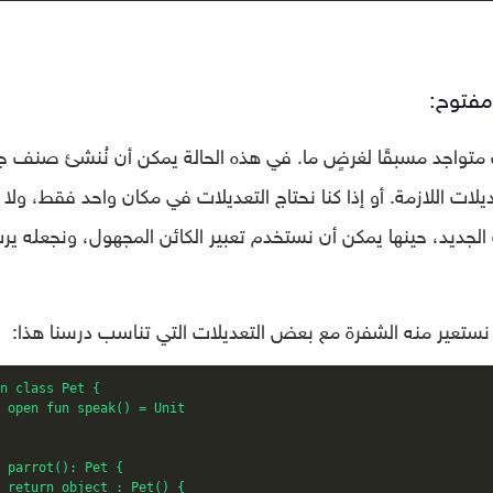
مفتوح:
تواجد مسبقًا لغرضٍ ما. في هذه الحالة يمكن أن نُنشئ صنف ج
لات اللازمة. أو إذا كنا نحتاج التعديلات في مكان واحد فقط، ولا
الجديد، حينها يمكن أن نستخدم تعبير الكائن المجهول، ونجعله ير
ا نستعير منه الشفرة مع بعض التعديلات التي تناسب درسنا هذا:
n class Pet {

 open fun speak() = Unit

 parrot(): Pet {

 return object : Pet() {
