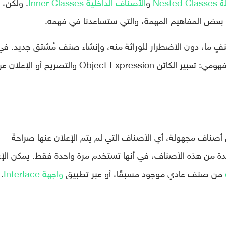
Nest
و
الأصناف الداخلية Inner Classes
. ولكن، 
 بعض المفاهيم المهمة، والتي ستساعدنا في فهمه.
صنفٍ ما، دون الاضطرار للوراثة منه، وإنشاء صنف مُشتق جديد. في
كوتلن يمكن القيام بهذا الأمر، عبر استخدام مفهومي: تعبير الكائن Object Expression والتصريح أو الإعلا
 أصناف مجهولة، أي الأصناف التي لم يتم الإعلان عنها صراحةً
المفتاحية class. تكمن الفائدة من هذه الأصناف، في أنها تستخدم مرة واحدة فقط. يمكن ال
من صنف عادي موجود مسبقًا، أو عبر تطبيق
واجهة Interface
.