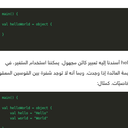
 main() {

 val helloWorld = object {

 }

داخل الدالة ()main أعلاه لدينا متغير helloWorld أسندنا إليه تعبير كائن مجهول. يمكننا استخدام المتغير، في
قيمة العائدة إذا وجدت. وبما أنه لا توجد شفرة بين القوسين المعق
اصيّات. كمثال:
 main() {

 val helloWorld = object {

     val hello = "Hello"

     val world = "World"
