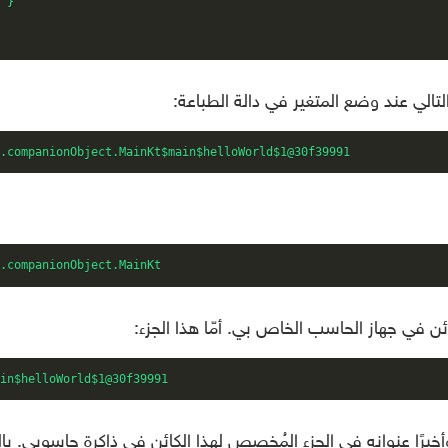
 }

الي عند وضع المتغير في دالة الطباعة:
p.companionObject.MainKt$main$helloWorld$1@30f39991
p.companionObject.MainKt
ن في جهاز الحاسب الخاص بي. أمّا هذا الجزء:
ain$helloWorld$1@30f39991
أخيرًا عنوانه في الجزء المُخصص لهذا الكائن في ذاكرة حاسوبي. با