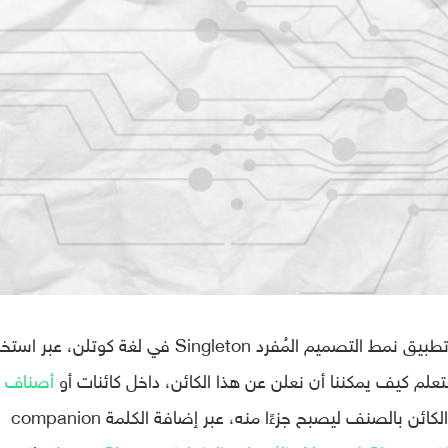
، كيف أنه تم تطبيق نمط التصميم المُفرد Singleton في لغة كوتلن، عبر
أصناف
أخرى، أي ككائنات مُتداخلة. وكيف يمكن ربط الكائن بالصنف ليصبح جزءًا منه، عبر إضافة الكلمة companion