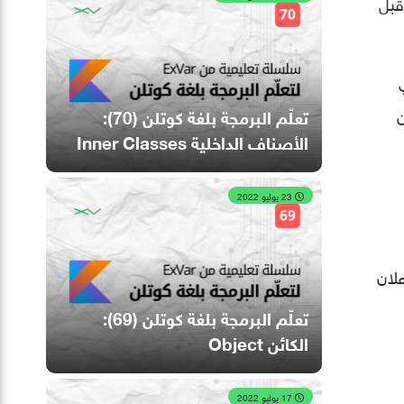
قبل
ن عن
تعلّم البرمجة بلغة كوتلن (70):
الأصناف الداخلية Inner Classes
23 يوليو 2022
إعلان
تعلّم البرمجة بلغة كوتلن (69):
الكائن Object
17 يوليو 2022