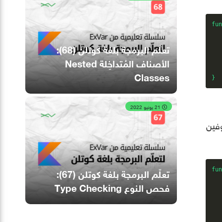
fun
   
تعلّم البرمجة بلغة كوتلن (68):
الأصناف المُتداخِلة Nested
   
Classes
}
21 يونيو 2022
وفين
تعلّم البرمجة بلغة كوتلن (67):
fun
فحص النوع Type Checking
   
   
   