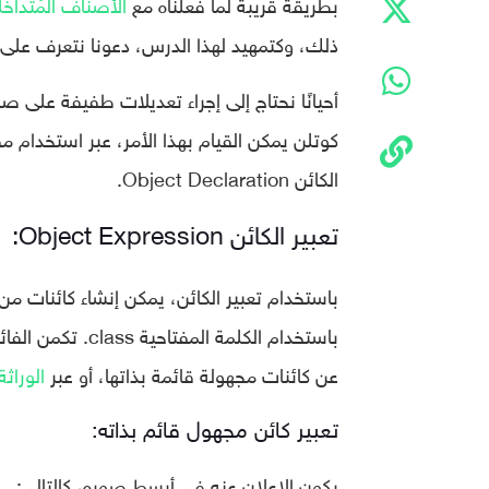
بطريقة قريبة لما فعلناه مع
الأصناف المُتداخلة ed Classes
ذلك، وكتمهيد لهذا الدرس، دعونا نتعرف على
أحيانًا نحتاج إلى إجراء تعديلات طفيفة على 
الكائن Object Declaration.
تعبير الكائن Object Expression:
باستخدام تعبير الكائن، يمكن إنشاء كائنات من
باستخدام الكلمة 
عن كائنات مجهولة قائمة بذاتها، أو عبر
الوراثة
تعبير كائن مجهول قائم بذاته:
يكون الإعلان عنه في أبسط صوره، كالتالي: