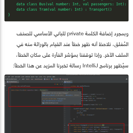
    data class Bus(val number: Int, val passengers: Int): Tr
    data class Tram(val number: Int) : Transport()

}
وبمجرد إضافة الكلمة private للباني الأساسي للصنف
المُغلق، نلاحظ أنه ظهر خطأ عند القيام بالوراثة منه في
الملف الآخر. وإذا توقفنا بمؤشر الفأرة على مكان الخطأ،
سيُظهر برنامج IntelliJ رسالة تخبرنا المزيد عن هذا الخطأ: