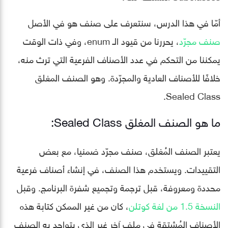
أمّا في هذا الدرس، سنتعرف على صنف هو في الأصل
صنف مجرّد
، يحررنا من قيود الـ enum، وفي ذات الوقت
يمكننا من التحكم في عدد الأصناف الفرعية التي ترث منه،
خلافًا للأصناف العادية والمجرّدة. وهو الصنف المغلق
Sealed Class.
ما هو الصنف المغلق Sealed Class:
يعتبر الصنف المُغلق، صنف مجرّد ضمنيا، مع بعض
التقييدات. ويستخدم هذا الصنف، في إنشاء أصناف فرعية
محددة ومعروفة، قبل ترجمة وتجميع شفرة البرنامج. وقبل
النسخة 1.5 من لغة كوتلن
، كان من غير الممكن كتابة هذه
الأصناف المُشتقة في ملف آخر غير الذي يتواجد به الصنف