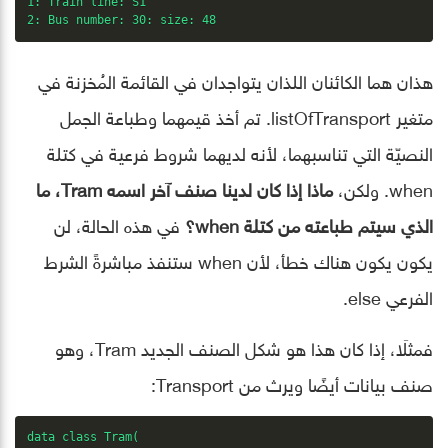
1: Train line: S1

2: Bus number: 30: size: 48
هذان هما الكائنان اللذان يتواجدان في القائمة المُخزنة في
متغير listOfTransport. تم أخذ قيمهما وطباعة الجمل
النصيّة التي تناسبهما، لأنه لديهما شروط فرعية في كتلة
when. ولكن،
ماذا إذا كان لدينا صنف آخر اسمه Tram، ما
الذي سيتم طباعته من كتلة when؟
في هذه الحالة، لن
يكون يكون هناك خطأ، لأن when ستنفذ مباشرةً الشرط
الفرعي else.
فمثلَا، إذا كان هذا هو شكل الصنف الجديد Tram، وهو
صنف بيانات أيضًا ويرث من Transport:
data class Tram(
