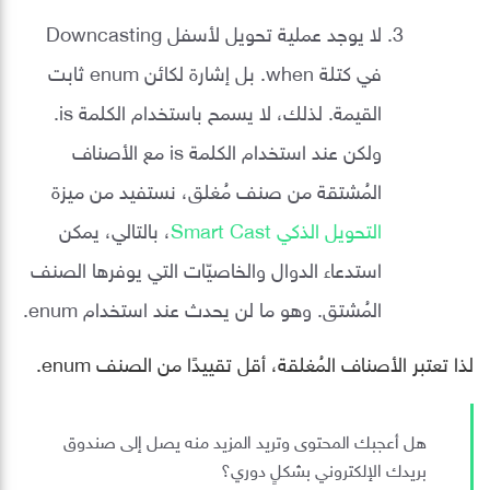
لا يوجد عملية تحويل لأسفل Downcasting
في كتلة when. بل إشارة لكائن enum ثابت
القيمة. لذلك، لا يسمح باستخدام الكلمة is.
ولكن عند استخدام الكلمة is مع الأصناف
المُشتقة من صنف مُغلق، نستفيد من ميزة
التحويل الذكي Smart Cast
، بالتالي، يمكن
استدعاء الدوال والخاصيّات التي يوفرها الصنف
المُشتق. وهو ما لن يحدث عند استخدام enum.
لذا تعتبر الأصناف المُغلقة، أقل تقييدًا من الصنف enum.
هل أعجبك المحتوى وتريد المزيد منه يصل إلى صندوق
بريدك الإلكتروني بشكلٍ دوري؟