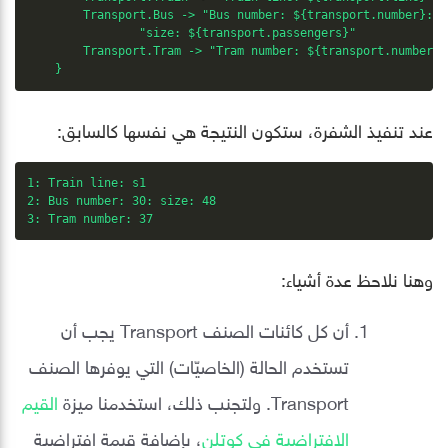
        Transport.Bus -> "Bus number: ${transport.number}: " 
                "size: ${transport.passengers}"

        Transport.Tram -> "Tram number: ${transport.number}"

    }
عند تنفيذ الشفرة، ستكون النتيجة هي نفسها كالسابق:
1: Train line: s1

2: Bus number: 30: size: 48

3: Tram number: 37
وهنا نلاحظ عدة أشياء:
أن كل كائنات الصنف Transport يجب أن
تستخدم الحالة (الخاصيّات) التي يوفرها الصنف
Transport. ولتجنب ذلك، استخدمنا ميزة
القيم
الافتراضية في كوتلن
، بإضافة قيمة افتراضية