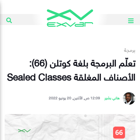
برمجة
تعلّم البرمجة بلغة كوتلن (66):
الأصناف المغلقة Sealed Classes
هاني بشير
12:09 ص, الأثنين, 20 يونيو 2022