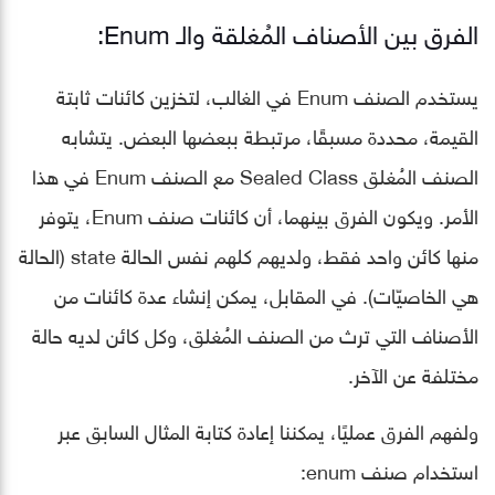
الفرق بين الأصناف المُغلقة والـ Enum:
يستخدم الصنف Enum في الغالب، لتخزين كائنات ثابتة
القيمة، محددة مسبقًا، مرتبطة ببعضها البعض. يتشابه
الصنف المُغلق Sealed Class مع الصنف Enum في هذا
الأمر. ويكون الفرق بينهما، أن كائنات صنف Enum، يتوفر
منها كائن واحد فقط، ولديهم كلهم نفس الحالة state (الحالة
هي الخاصيّات). في المقابل، يمكن إنشاء عدة كائنات من
الأصناف التي ترث من الصنف المُغلق، وكل كائن لديه حالة
مختلفة عن الآخر.
ولفهم الفرق عمليًا، يمكننا إعادة كتابة المثال السابق عبر
استخدام صنف enum: