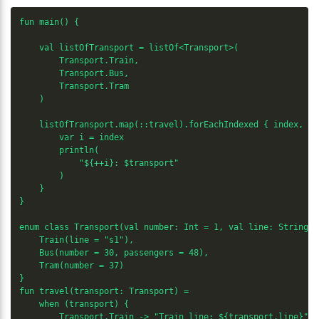
fun main() {

    val listOfTransport = listOf<Transport>(

        Transport.Train,

        Transport.Bus,

        Transport.Tram

    )

    listOfTransport.map(::travel).forEachIndexed { index, tr
        var i = index

        println(

            "${++i}: $transport"

        )

    }

}

enum class Transport(val number: Int = 1, val line: String =
    Train(line = "s1"),

    Bus(number = 30, passengers = 48),

    Tram(number = 37)

}

fun travel(transport: Transport) =

    when (transport) {

        Transport.Train -> "Train line: ${transport.line}"
