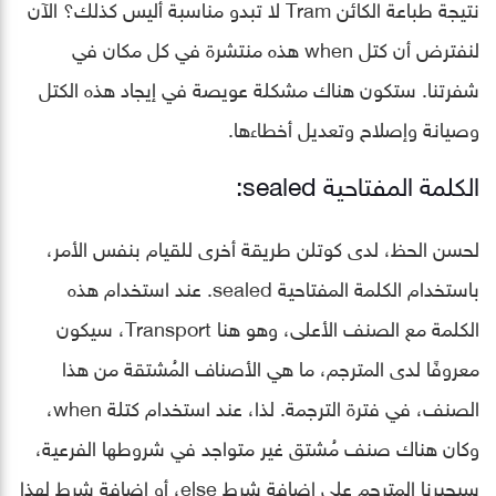
نتيجة طباعة الكائن Tram لا تبدو مناسبة أليس كذلك؟ الآن
لنفترض أن كتل when هذه منتشرة في كل مكان في
شفرتنا. ستكون هناك مشكلة عويصة في إيجاد هذه الكتل
وصيانة وإصلاح وتعديل أخطاءها.
الكلمة المفتاحية sealed:
لحسن الحظ، لدى كوتلن طريقة أخرى للقيام بنفس الأمر،
باستخدام الكلمة المفتاحية sealed. عند استخدام هذه
الكلمة مع الصنف الأعلى، وهو هنا Transport، سيكون
معروفًا لدى المترجم، ما هي الأصناف المُشتقة من هذا
الصنف، في فترة الترجمة. لذا، عند استخدام كتلة when،
وكان هناك صنف مُشتق غير متواجد في شروطها الفرعية،
سيجبرنا المترجم على اضافة شرط else، أو اضافة شرط لهذا