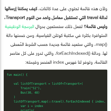
ولأن هذه قائمة تحتوي على عدة كائنات،
كيف يمكننا إرسالها
لدالة travel التي تستقبل معامل واحد من النوع Transport،
وليس قائمة؟
لفعل ذلك سنستعين بدوال
البرمجة الوظيفية
المتوافرة بكثرة في مكتبة كوتلن القياسية. ومن ضمنها دالة
()map، والتي ستعيد قائمة جديدة حسب الشرط المُعطى
لها. ودالة ()forEachIndexed، والتي تدور على كل عناصر
القائمة، وتوفر لنا فهرس index العنصر وقيمته:
fun main() {

    val listOfTransport = listOf<Transport>(

        Train("S1"),

        Bus(30, 48)

    )

    listOfTransport.map(::travel).forEachIndexed { index, tr
        var i = index

        println(
