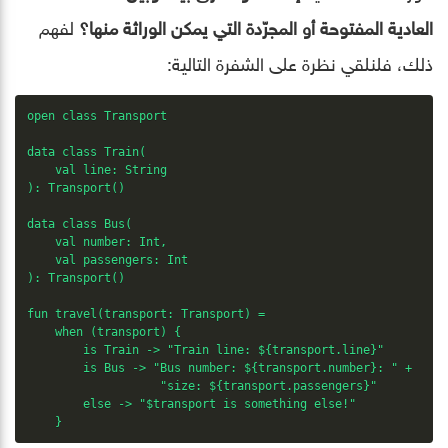
العادية المفتوحة أو المجرّدة التي يمكن الوراثة منها؟
لفهم
ذلك، فلنلقي نظرة على الشفرة التالية:
open class Transport

data class Train(

    val line: String

): Transport()

data class Bus(

    val number: Int,

    val passengers: Int

): Transport()

fun travel(transport: Transport) =

    when (transport) {

        is Train -> "Train line: ${transport.line}"

        is Bus -> "Bus number: ${transport.number}: " +

                   "size: ${transport.passengers}"

        else -> "$transport is something else!"

    }