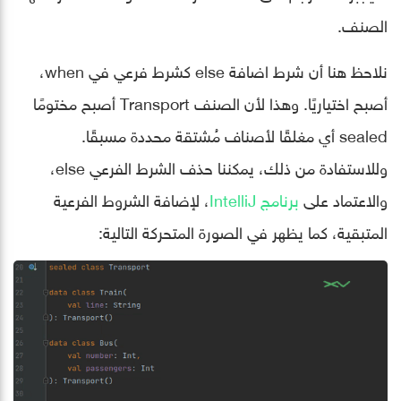
الصنف.
نلاحظ هنا أن شرط اضافة else كشرط فرعي في when،
أصبح اختياريًا. وهذا لأن الصنف Transport أصبح مختومًا
sealed أي مغلقًا لأصناف مُشتقة محددة مسبقًا.
وللاستفادة من ذلك، يمكننا حذف الشرط الفرعي else،
والاعتماد على
برنامج IntelliJ
، لإضافة الشروط الفرعية
المتبقية، كما يظهر في الصورة المتحركة التالية: