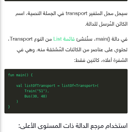
سيحل محل المتغير transport في الجملة النصية، اسم
الكائن المُرسل للدالة.
في دالة ()main، سنُنشئ
قائمة List
من النوع Transport،
تحتوي على عناصر من الكائنات المُشتقة منه. وهي في
الشفرة أعلاه، كائنين فقط:
fun main() {

    val listOfTransport = listOf<Transport>(

        Train("S1"),

        Bus(30, 48)

    )

}
استخدام مرجع الدالة ذات المستوى الأعلى: