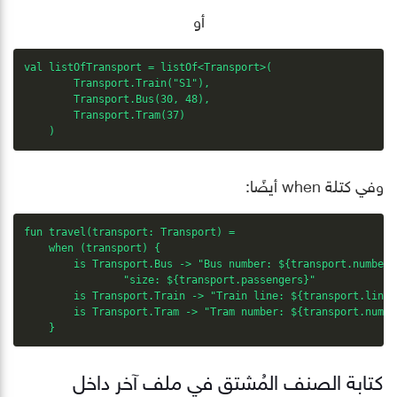
أو
val listOfTransport = listOf<Transport>(

        Transport.Train("S1"),

        Transport.Bus(30, 48),

        Transport.Tram(37)

    )
وفي كتلة when أيضًا:
fun travel(transport: Transport) =

    when (transport) {

        is Transport.Bus -> "Bus number: ${transport.number}:
                "size: ${transport.passengers}"

        is Transport.Train -> "Train line: ${transport.line}"
        is Transport.Tram -> "Tram number: ${transport.number
    }
كتابة الصنف المُشتق في ملف آخر داخل