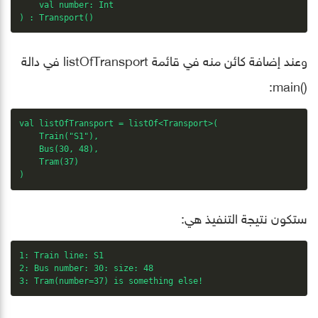
    val number: Int

) : Transport()
وعند إضافة كائن منه في قائمة listOfTransport في دالة
()main:
val listOfTransport = listOf<Transport>(

    Train("S1"),        

    Bus(30, 48),       

    Tram(37)    

)
ستكون نتيجة التنفيذ هي:
1: Train line: S1

2: Bus number: 30: size: 48

3: Tram(number=37) is something else!