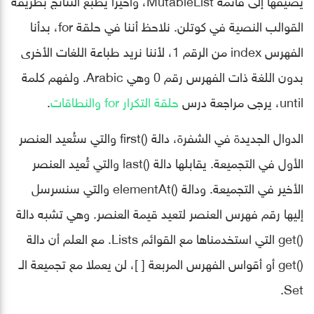
القوالب النصية في كوتلن. نلاحظ أننا في حلقة for، بدأنا
الفهرس index من الرقم 1، ﻷننا نريد طباعة اللغات الأخرى
بدون اللغة ذات الفهرس رقم 0 وهي Arabic. ولفهم كلمة
until، يرجى مراجعة درس
حلقة التكرار for والنطاقات
.
الدوال الجديدة في الشفرة، دالة ()first والتي ستُعيد العنصر
الأول في التجميعة. يقابلها دالة ()last والتي تُعيد العنصر
الأخير في التجميعة. ودالة ()elementAt والتي سنسرسل
إليها رقم فهرس العنصر لتعيد قيمة العنصر. وهي تشبه دالة
()get التي استخدمناها مع القوائم Lists. مع العلم أن دالة
()get أو أقواس الفهرس المربعة [ ]، لن يعملا مع تجميعة الـ
Set.