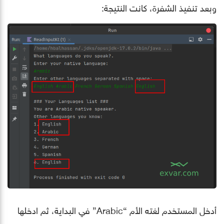
وبعد تنفيذ الشفرة، كانت النتيجة:
أدخل المستخدم لغته الأم “Arabic” في البداية، ثم ادخلها