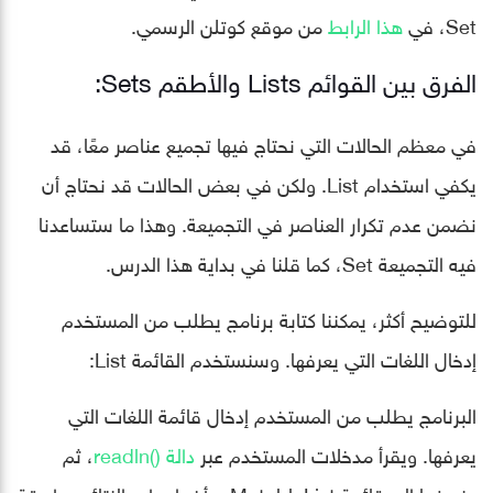
Set، في
هذا الرابط
من موقع كوتلن الرسمي.
الفرق بين القوائم Lists والأطقم Sets:
في معظم الحالات التي نحتاج فيها تجميع عناصر معًا، قد
يكفي استخدام List. ولكن في بعض الحالات قد نحتاج أن
نضمن عدم تكرار العناصر في التجميعة. وهذا ما ستساعدنا
فيه التجميعة Set، كما قلنا في بداية هذا الدرس.
للتوضيح أكثر، يمكننا كتابة برنامج يطلب من المستخدم
إدخال اللغات التي يعرفها. وسنستخدم القائمة List:
البرنامج يطلب من المستخدم إدخال قائمة اللغات التي
يعرفها. ويقرأ مدخلات المستخدم عبر
دالة ()readln
، ثم
يضيفها إلى قائمة MutableList، وأخيرا يطبع النتائج بطريقة