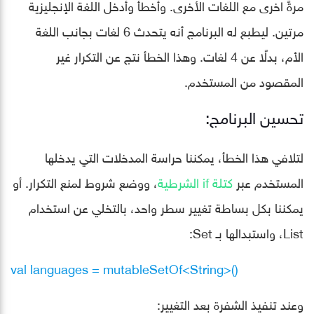
مرةً اخرى مع اللغات الأخرى. وأخطأ وأدخل اللغة الإنجليزية
مرتين. ليطبع له البرنامج أنه يتحدث 6 لغات بجانب اللغة
الأم، بدلًا عن 4 لغات. وهذا الخطأ نتج عن التكرار غير
المقصود من المستخدم.
تحسين البرنامج:
لتلافي هذا الخطأ، يمكننا حراسة المدخلات التي يدخلها
المستخدم عبر
كتلة if الشرطية
، ووضع شروط لمنع التكرار. أو
يمكننا بكل بساطة تغيير سطر واحد، بالتخلي عن استخدام
List، واستبدالها بـ Set:
val languages = mutableSetOf<String>()
وعند تنفيذ الشفرة بعد التغيير: