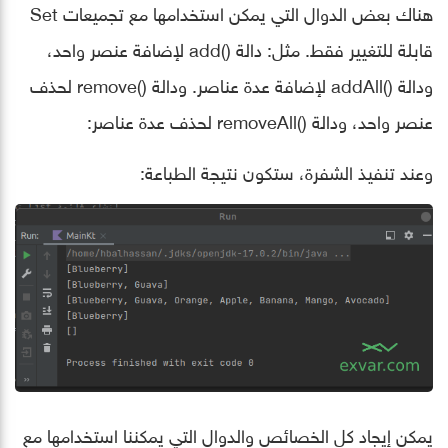
هناك بعض الدوال التي يمكن استخدامها مع تجميعات Set
قابلة للتغيير فقط. مثل: دالة ()add لإضافة عنصر واحد،
ودالة ()addAll لإضافة عدة عناصر. ودالة ()remove لحذف
عنصر واحد، ودالة ()removeAll لحذف عدة عناصر:
وعند تنفيذ الشفرة، ستكون نتيجة الطباعة:
يمكن إيجاد كل الخصائص والدوال التي يمكننا استخدامها مع