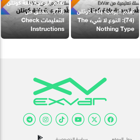
تعلّم البرمجة بلغة كوتلن
تعلّم البرمجة بلغة كوتلن
(73): التحقق من
(74): النوع لا شيء The
التعليمات Check
Instructions
Nothing Type
حول الموقع
سياسة الخصوصية