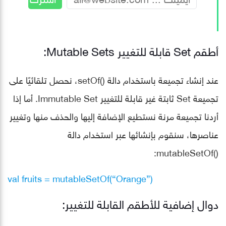
أطقم Set قابلة للتغيير Mutable Sets:
عند إنشاء تجميعة باستخدام دالة ()setOf، نحصل تلقائيًا على
تجميعة Set ثابتة غير قابلة للتغيير Immutable Set. أما إذا
أردنا تجميعة مرنة نستطيع الإضافة إليها والحذف منها وتغيير
عناصرها، سنقوم بإنشائها عبر استخدام دالة
()mutableSetOf:
val fruits = mutableSetOf(“Orange”)
دوال إضافية للأطقم القابلة للتغيير: