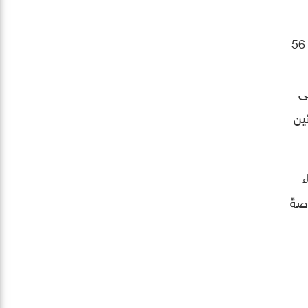
ويشارك خلال مؤتمر ومعرض الذكاء الاصطناعي لتكنولوجيا الدفاع والأمن السيبراني 35 دولة حول العالم، بواقع 56
ى
ين
صةً