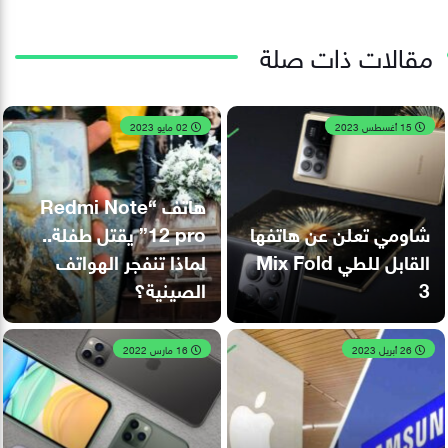
مقالات ذات صلة
15 أغسطس 2023
02 مايو 2023
هاتف “Redmi Note
شاومي تعلن عن هاتفها
12 pro” يقتل طفلة..
القابل للطي Mix Fold
لماذا تنفجر الهواتف
3
الصينية؟
26 أبريل 2023
16 مارس 2022