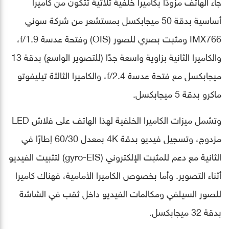
جاء الهاتف مزودًا بكاميرا خلفية ثلاثية تتكون من كاميرا
أساسية بدقة 50 ميجابكسل بمستشعر من شركة سوني
IMX766 ومثبت بصري للصور (OIS) وفتحة عدسة f/1.9،
والكاميرا الثانية بزاوية واسعة جدًا (للتصوير الواسع) بدقة 13
ميجابكسل مع فتحة عدسة f/2.4، والكاميرا الثالثة تيليفوتو
ماكرو بدقة 5 ميجابكسل.
وتشمل ميزات الكاميرا الخلفية لهذا الهاتف على فلاش LED
مزدوج، وتسجيل فيديو بدقة 4K بمعدل 60/30 إطارًا في
الثانية مع دعم للمثبت الإلكتروني (gyro-EIS) لتثبيت الفيديو
أثناء التصوير. وأما بخصوص الكاميرا الأمامية، فهناك كاميرا
للصور السيلفي ومكالمات الفيديو داخل ثقب في الشاشة
بدقة 32 ميجابكسل.