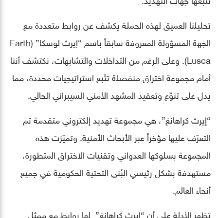
تحليلنا العميق لهذه الحملة يكشف عن روابط متعددة مع
الجهة المسؤولة المعروفة سابقاً باسم “إيرث لوسكا” (Earth
Lusca). وعلى الرغم من التداخلات والتشابهات، نكتشف أننا
أمام مجموعة اختراق منفصلة تتّبع استراتيجيات محددة، مما
يدل على تنوّع وتعقيد المشهد الأمني السيبراني الحالي.
“إيرث كراهانغ”، هي مجموعة تهديد إلكتروني متقدمة تم
التعرّف عليها مؤخراً عبر الأبحاث الأمنية. وتميّزت هذه
المجموعة بسلوكها العدواني وتقنيات الاختراق المتطورة،
مستهدفة بشكل رئيسي البُنى التحتية الحكومية في جميع
أنحاء العالم.
تظهر الأدلة على أن “إيرث كراهانغ” لها روابط مع ممثل