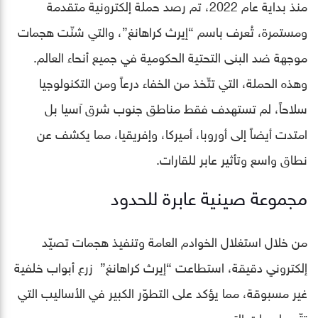
منذ بداية عام 2022، تم رصد حملة إلكترونية متقدمة
ومستمرة، تُعرف باسم “إيرث كراهانغ”، والتي شنّت هجمات
موجهة ضد البنى التحتية الحكومية في جميع أنحاء العالم.
وهذه الحملة، التي تتّخذ من الخفاء درعاً ومن التكنولوجيا
سلاحاً، لم تستهدف فقط مناطق جنوب شرق آسيا بل
امتدت أيضاً إلى أوروبا، أميركا، وإفريقيا، مما يكشف عن
نطاق واسع وتأثير عابر للقارات.
مجموعة صينية عابرة للحدود
من خلال استغلال الخوادم العامة وتنفيذ هجمات تصيّد
إلكتروني دقيقة، استطاعت “إيرث كراهانغ” زرع أبواب خلفية
غير مسبوقة، مما يؤكد على التطوّر الكبير في الأساليب التي
تتّبعها جهات التهديد.