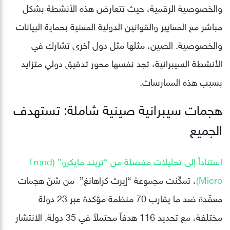
والخصوصية الرقمية، حيث تتعارض هذه الأنشطة بشكل
مباشر مع المعايير والقوانين الدولية المعنية بحماية البيانات
والخصوصية. الصين، مثلها مثل دول أخرى تشارك في
الأنشطة السيبرانية، تجد نفسها محور تدقيق دولي متزايد
بسبب هذه الممارسات.
هجمات سيبرانية صينية شاملة: تستهدف
الجميع
استناداً إلى تحليلات مفصلة من “تريند مايكرو” (Trend
Micro)
، تمكّنت مجموعة “إيرث كراهانغ” من شنّ هجمات
معقّدة ضد ما يقارب 70 منظمة مؤكدة عبر 23 دولة
مختلفة، مع تحديد 116 هدفاً محتملاً في 35 دولة. الانتشار