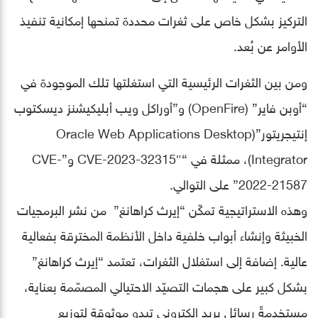
التركيز بشكل خاص على ثغرات محددة تمنحها إمكانية تنفيذ
الأوامر عن بُعد.
ومن بين الثغرات الرئيسية التي استغلتها تلك الموجودة في
“أوبن فاير” (OpenFire) و”أوراكل ويب أبليكيشنز ديسكتوب
إنتيجريتور”(Oracle Web Applications Desktop
Integrator)، ممثلة في “CVE-2023-32315″ و”CVE-
2022-21587” على التوالي.
وهذه الاستراتيجية تمكّن “إيرث كراهانغ” من نشر البرمجيات
الخبيثة وإنشاء أبواب خلفية داخل الأنظمة المخترقة بفعالية
عالية. إضافة إلى استغلال الثغرات، تعتمد “إيرث كراهانغ”
بشكل كبير على هجمات التصيّد الاحتيالي المصمّمة بعناية،
مستخدمةً رسائل بريد إلكتروني تبدو موثوقة لتوزيع