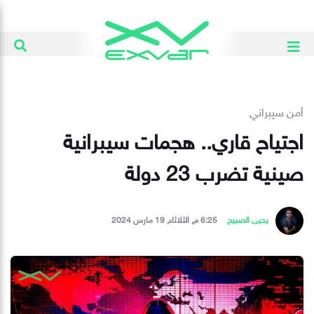
أمن سيبراني
اجتياح قاري.. هجمات سيبرانية
صينية تضرب 23 دولة
يحيى الصبيح
6:25 م, الثلاثاء, 19 مارس 2024