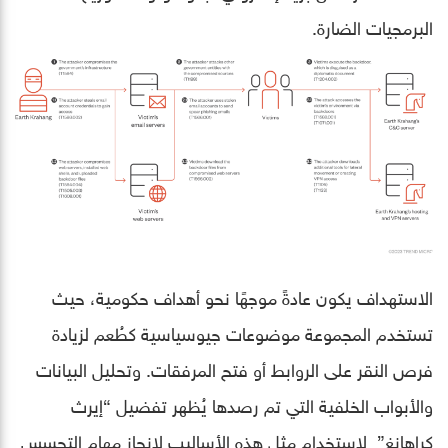
البرمجيات الضارة.
الاستهداف يكون عادةً موجهًا نحو أهداف حكومية، حيث
تستخدم المجموعة موضوعات جيوسياسية كطُعم لزيادة
فرص النقر على الروابط أو فتح المرفقات. وتحليل البيانات
والأبواب الخلفية التي تم رصدها يُظهر تفضيل “إيرث
كراهانغ” لاستخدام مثل هذه الأساليب لإنجاز مهام التجسس