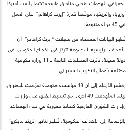
الجغرافي للهجمات يغطي مناطق واسعة تشمل آسيا، أميركا،
أوروبا، وإفريقيا، موضّحاً قدرة “إيرث كراهانغ” على العمل
في 45 دولة متنوعة.
تُظهر البيانات المستقاة من سجلات “إيرث كراهانغ” أن
الأهداف الرئيسية للمجموعة تتركز في القطاع الحكومي. في
دولة معينة، تأثرت المنظمات التابعة لـ 11 وزارة حكومية
مختلفة بأعمال التخريب السيبراني.
وتشير الأرقام إلى أن 48 مؤسسة حكومية تعرّضت للاختراق،
بينما استُهدفت 49 أخرى، مع تسليط الضوء على وزارات
وإدارات الشؤون الخارجية كنقاط محورية في هذه الهجمات.
بالإضافة إلى الأهداف الحكومية، تُظهر نتائج “تريند مايكرو”