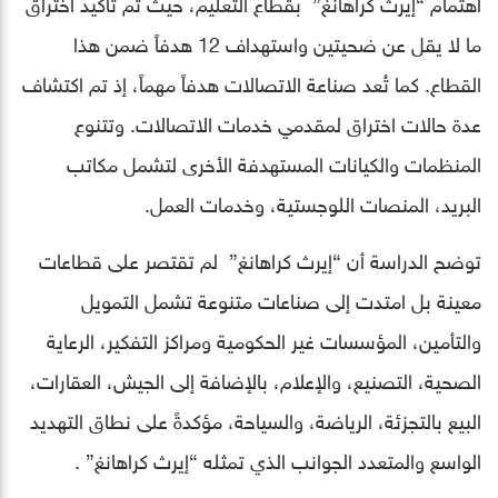
اهتمام “إيرث كراهانغ” بقطاع التعليم، حيث تم تأكيد اختراق
ما لا يقل عن ضحيتين واستهداف 12 هدفاً ضمن هذا
القطاع. كما تُعد صناعة الاتصالات هدفاً مهماً، إذ تم اكتشاف
عدة حالات اختراق لمقدمي خدمات الاتصالات. وتتنوع
المنظمات والكيانات المستهدفة الأخرى لتشمل مكاتب
البريد، المنصات اللوجستية، وخدمات العمل.
توضح الدراسة أن “إيرث كراهانغ” لم تقتصر على قطاعات
معينة بل امتدت إلى صناعات متنوعة تشمل التمويل
والتأمين، المؤسسات غير الحكومية ومراكز التفكير، الرعاية
الصحية، التصنيع، والإعلام، بالإضافة إلى الجيش، العقارات،
البيع بالتجزئة، الرياضة، والسياحة، مؤكدةً على نطاق التهديد
الواسع والمتعدد الجوانب الذي تمثله “إيرث كراهانغ” .