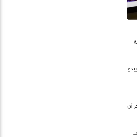
ة
بدو
ر أن
ف