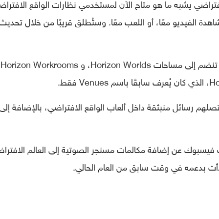
Horizo وكأنها منزل افتراضي يشبه ما هو متاح الآن لمستخدمي نظارات الواقع الافترا
هدة الفيديو معًا، أو اللعب معًا. وستُطلق قريبًا من خلال تحديث
يُشار إلى أن مساحة me
هم رسائل منبثقة داخل ألعاب الواقع الافتراضي، بالإضافة إلى
لى مساحة Horizon Home، أعلنت فيسبوك عن إضافة مكالمات مسنجر الصوتية إلى العالم الافتر
دأت بدعمه في وقت سابق من العام الحالي.