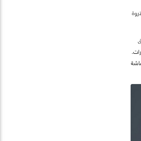
 ذروة
ق
ات.
سيطة وشاشة