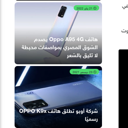
ن الاستخدام النشط و 40 ساعة في
21 يناير 2022
 صوت
هاتف Oppo A95 4G يصدم
السّوق المصري بمواصفات محبطة
لا تليق بالسّعر
23 ديسمبر 2021
شركة أوبو تطلق هاتف OPPO K9x
رسميًا