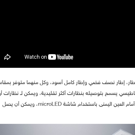
ار، إطار نصف فضي وإطار كامل أسود، وكل منهما متوفر بمقاس
اطيسي يسمح بتوصيله بنظارات أكثر تقليدية، ويمكن لـ نظارات أو
الذكية الجديدة إظهار المعلومات على العدسة أمام العين اليمنى باستخدام شاشة microLED، ويمكن أن يصل