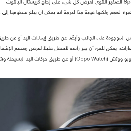
وتستخدم الشركة جهاز Spark Micro Projector الصغير القوي لعرض كل شيء على زجاج كريستال الياقوت
وج. ناهيك عن أن شاشة microLED صغيرة الحجم ولكنها قوية جدًا لدرجة أنه يمكن أن يبلغ سطوعها إلى
Air Gl عبر شاشة اللمس الموجودة على الجانب وأيضًا عن طريق إيماءات اليد أو عن طري
رات، يمكن للمرء أن يهز رأسه لأسفل قليلاً لعرض ومسح الإشعار
كما ويمكن التحكم في Air Glass عن طريق أوبو ووتش (Oppo Watch) أو عن طريق حركات اليد الب