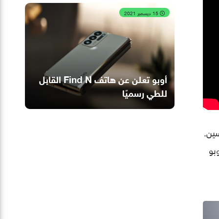
15 ديسمبر 2021
أوبو تعلن عن هاتف Find N القابل
للطي رسميًا
ين.
بو