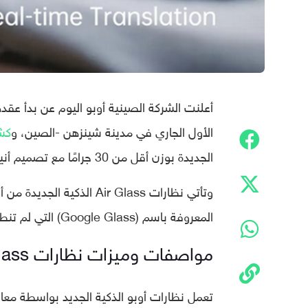
أعلنت الشركة الصينية أوبو اليوم عن بدأ عق
الأول الجاري في مدينة شينزهن -الصين، و
كش
الجديدة بوزن أقل من 30 جرامًا مع تصميم أنيق مصمم بدقة شديدة.
وتأتي نظارات Air Glass ال
المعروفة باسم (Google Glass) التي لم تنطلق أبدًا للعملاء ولا تزال مخصصة للمؤسسات فقط.
مواصفات وميزات نظارات Air Glass الذكية الجديدة من أوبو