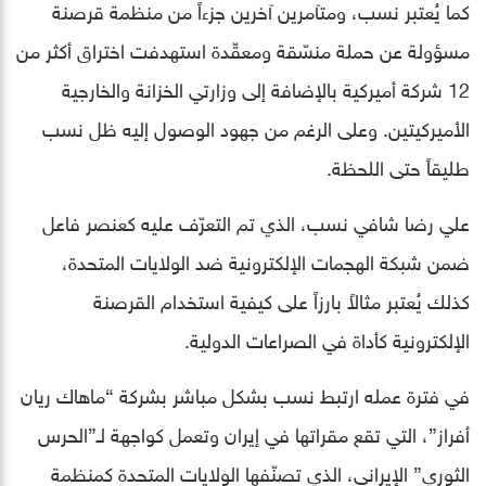
كما يُعتبر نسب، ومتآمرين آخرين جزءاً من منظمة قرصنة
مسؤولة عن حملة منسّقة ومعقّدة استهدفت اختراق أكثر من
12 شركة أميركية بالإضافة إلى وزارتي الخزانة والخارجية
الأميركيتين. وعلى الرغم من جهود الوصول إليه ظل نسب
طليقاً حتى اللحظة.
علي رضا شافي نسب، الذي تم التعرّف عليه كعنصر فاعل
ضمن شبكة الهجمات الإلكترونية ضد الولايات المتحدة،
كذلك يُعتبر مثالاً بارزاً على كيفية استخدام القرصنة
الإلكترونية كأداة في الصراعات الدولية.
في فترة عمله ارتبط نسب بشكل مباشر بشركة “ماهاك ريان
أفراز”، التي تقع مقراتها في إيران وتعمل كواجهة لـ”الحرس
الثوري” الإيراني، الذي تصنّفها الولايات المتحدة كمنظمة