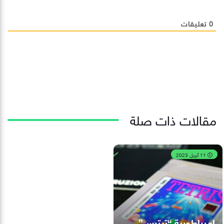
0
تعليقات
مقالات ذات صلة
11 أبريل 2023
إمبراطورية “تيترس”..