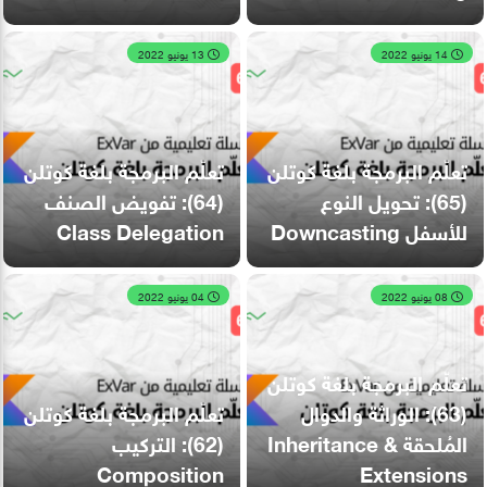
14 يونيو 2022
13 يونيو 2022
تعلّم البرمجة بلغة كوتلن
تعلّم البرمجة بلغة كوتلن
(65): تحويل النوع
(64): تفويض الصنف
للأسفل Downcasting
Class Delegation
08 يونيو 2022
04 يونيو 2022
تعلّم البرمجة بلغة كوتلن
(63): الوراثة والدوال
تعلّم البرمجة بلغة كوتلن
المُلحقة Inheritance &
(62): التركيب
Composition
Extensions