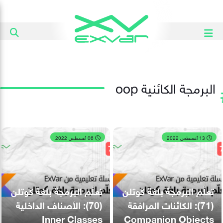
البرمجة الكائنية oop
13 أغسطس 2022
06 أغسطس 2022
تعلّم البرمجة بلغة كوتلن
تعلّم البرمجة بلغة كوتلن
(71): الكائنات المرافقة
(70): الأصناف الداخلية
Inner Classes
Companion Objects