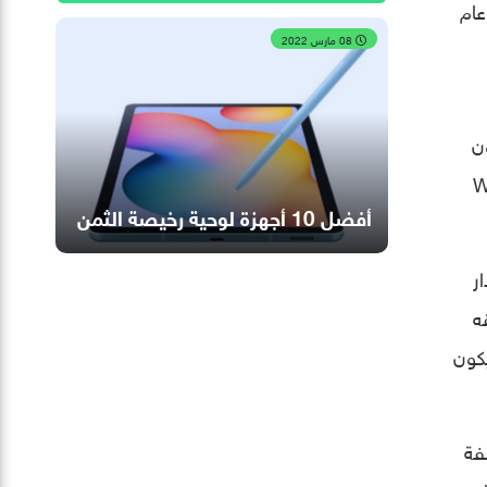
الشركة عام
08 مارس 2022
 يكون
نما الآخر سيدعم كلاً من Wi-Fi
أفضل 10 أجهزة لوحية رخيصة الثمن
ر
ه
يكون
 قد يأتي بتكلفة