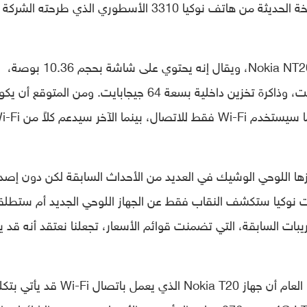
مع صورةً تظهر طرف الجهاز مائلًا بجانب النسخة الحديثة من هاتف نوكيا 3310 الأسطوري الذي طرحته 
تمت تسمية جهاز نوكيا اللوحي الجديد باسم Nokia NT20، ويقال إنه يحتوي على شاشة بحجم 10.36 بوصة،
وذاكرة وصول عشوائي -رام- سعتها 4 جيجابايت، وذاكرة تخزين داخلية بسعة 64 جيجابايت. ومن المتوقع أن
هناك نوعان مختلفان من Nokia T20: أحدهما سيستخدم Wi-Fi فقط للاتصال، بي
ها اللوحي الوشيك في العديد من الأحداث السابقة لكن دون إصدا
ت نوكيا ستكشف النقاب فقط عن الجهاز اللوحي الجديد أم ستطلق
بات السابقة، التي تضمنت قوائم الأسعار، تجعلنا نعتقد أنه قد 
في وقتٍ سابق من هذا العام أن جهاز Nokia T20 الذي يعمل باتصال Wi-Fi