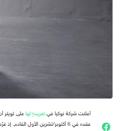
أعلنت شركة نوكيا في
تغريدةٍ لها
على تويتر أن
عقده في 6 أكتوبر/تشرين الأول القادم