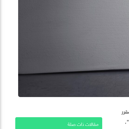
قرر
”،
مقالات ذات صلة