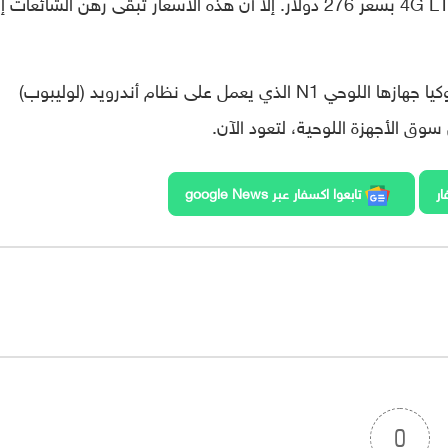
253 دولارًا أمريكي. بينما سيتم تسعير طراز 4G LTE بسعر 276 دولار. إلا أن هذه الأسعار تبقى رهن الشائعا
تجدر الإشارة إلى أنه في عام 2014، طرحت نوكيا جهازها اللوحي N1 الذي يعمل على نظام أندرويد (لوليبوب)
ار
تابعوا اكسفار عبر google News
0