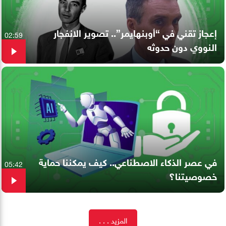
إعجاز تقني في “أوبنهايمر”.. تصوير الانفجار
02:59
النووي دون حدوثه
في عصر الذكاء الاصطناعي.. كيف يمكننا حماية
05:42
خصوصيتنا؟
المزيد . . .