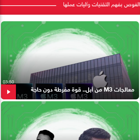
الغوص بفهم التقنيات وآليات عملها
03:50
معالجات M3 من أبل.. قوة مفرطة دون حاجة