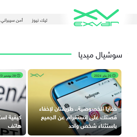
تيك نيوز
أمن سيبراني
سوشيال ميديا
20 يناير 2024
29 نوفمبر 2023
خفايا الخصوصية.. طريقتان لإخفاء
قصتك على إنستغرام عن الجميع
باستثناء شخص واحد
هاتف