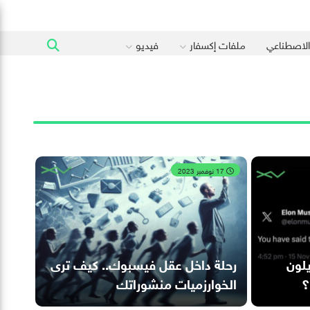
 الاصطناعي
ملفات إكسفار
فيديو
17 نوفمبر 2023
 عبر “X”.. إيلون
رحلة داخل عقل فيسبوك.. كيف ترى
؟
الخوارزميات منشوراتك