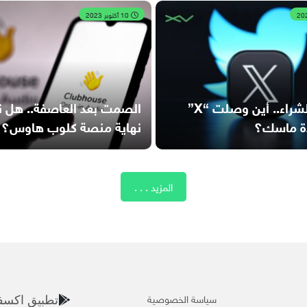
10 أكتوبر 2023
عام من الشراء.. أين وصلت “X”
الصمت بعد العاصفة.. هل 
ة ماسك؟
نهاية منصة كلوب هاوس؟
المزيد . . .
سياسة الخصوصية
تطبيق اكسف