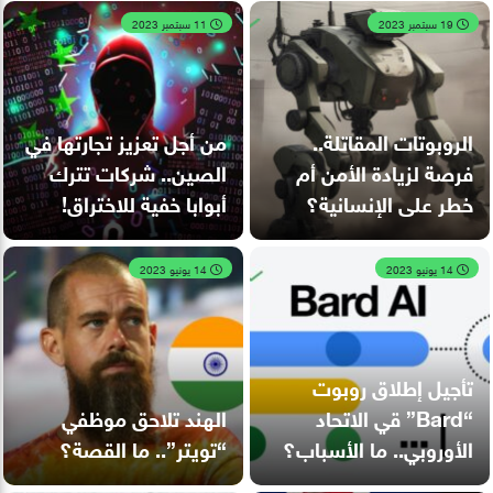
19 سبتمبر 2023
11 سبتمبر 2023
الروبوتات المقاتلة..
من أجل تعزيز تجارتها في
فرصة لزيادة الأمن أم
الصين.. شركات تترك
خطر على الإنسانية؟
أبوابا خفية للاختراق!
14 يونيو 2023
14 يونيو 2023
تأجيل إطلاق روبوت
“Bard” قي الاتحاد
الهند تلاحق موظفي
الأوروبي.. ما الأسباب؟
“تويتر”.. ما القصة؟