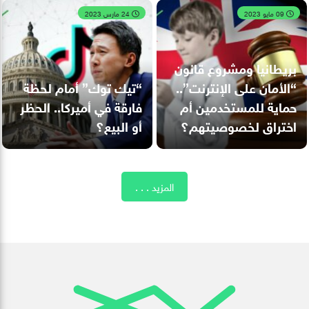
09 مايو 2023
24 مارس 2023
بريطانيا ومشروع قانون
“الأمان على الإنترنت”..
“تيك توك” أمام لحظة
حماية للمستخدمين أم
فارقة في أميركا.. الحظر
اختراق لخصوصيتهم؟
أو البيع؟
المزيد . . .