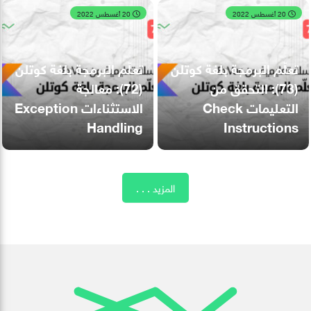
20 أغسطس 2022
20 أغسطس 2022
تعلّم البرمجة بلغة كوتلن
تعلّم البرمجة بلغة كوتلن
(73): التحقق من
(72): معالجة
التعليمات Check
الاستثناءات Exception
Handling
Instructions
المزيد . . .