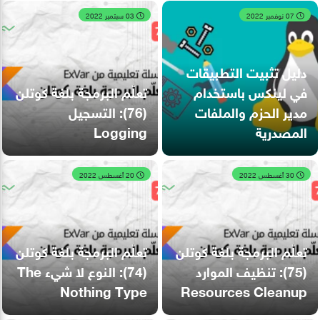
07 نوفمبر 2022
03 سبتمبر 2022
دليل تثبيت التطبيقات
في لينكس باستخدام
تعلّم البرمجة بلغة كوتلن
مدير الحزم والملفات
(76): التسجيل
المصدرية
Logging
30 أغسطس 2022
20 أغسطس 2022
تعلّم البرمجة بلغة كوتلن
تعلّم البرمجة بلغة كوتلن
(75): تنظيف الموارد
(74): النوع لا شيء The
Nothing Type
Resources Cleanup