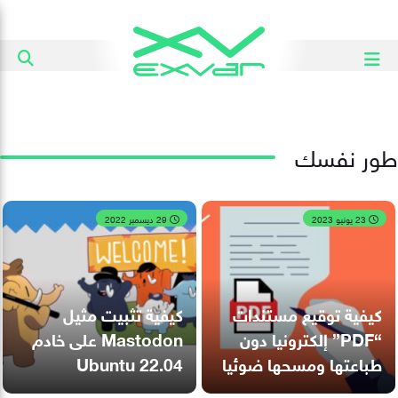
طور نفسك
23 يونيو 2023
29 ديسمبر 2022
كيفية توقيع مستندات
كيفية تثبيت مثيل
“PDF” إلكترونيا دون
Mastodon على خادم
طباعتها ومسحها ضوئيا
Ubuntu 22.04