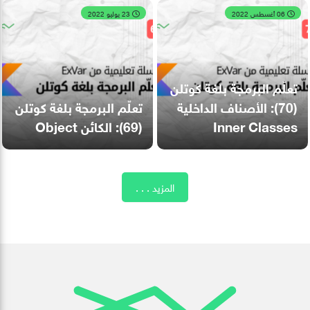
06 أغسطس 2022
23 يوليو 2022
تعلّم البرمجة بلغة كوتلن
(70): الأصناف الداخلية
تعلّم البرمجة بلغة كوتلن
Inner Classes
(69): الكائن Object
المزيد . . .