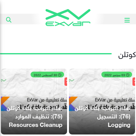
كوتلن
03 سبتمبر 2022
30 أغسطس 2022
تعلّم البرمجة بلغة كوتلن
تعلّم البرمجة بلغة كوتلن
(76): التسجيل
(75): تنظيف الموارد
Resources Cleanup
Logging