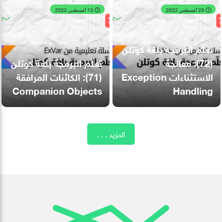
20 أغسطس 2022
13 أغسطس 2022
تعلّم البرمجة بلغة كوتلن
(72): معالجة
تعلّم البرمجة بلغة كوتلن
الاستثناءات Exception
(71): الكائنات المرافقة
Companion Objects
Handling
المزيد . . .