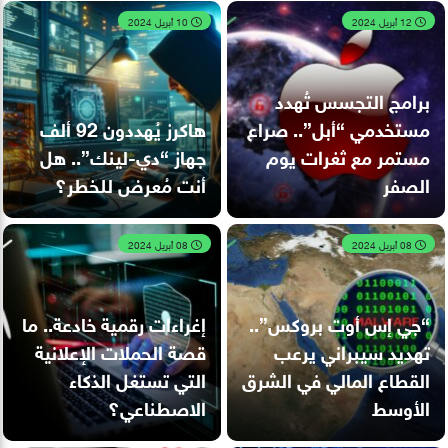
12 أبريل 2024
10 أبريل 2024
برامج التجسس تُهدد
مستخدمي “أبل”.. صراع
هاكرز يُهددون 92 ألف
مستمر مع ثغرات يوم
جهاز “دي-لينك”.. هل
الصفر
أنت مُعرض للخطر؟
08 أبريل 2024
08 أبريل 2024
“جي إس أوت بروكس”..
إغراءات رقمية خادعة.. ما
تهديد سيبراني يرعب
قصة الحملات الإعلانية
القطاع المالي في الشرق
التي تستغل الذكاء
الأوسط
الاصطناعي؟