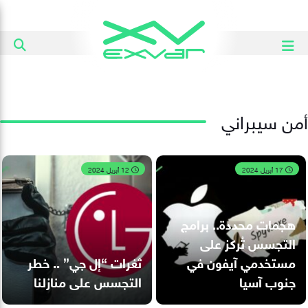
أمن سيبراني
17 أبريل 2024
12 أبريل 2024
هجمات محددة.. برامج
التجسس تُركز على
مستخدمي آيفون في
ثغرات “إل جي” .. خطر
جنوب آسيا
التجسس على منازلنا