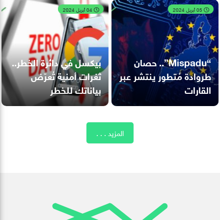
05 أبريل 2024
04 أبريل 2024
“Mispadu”.. حصان
بيكسل في دائرة الخطر..
طروادة مُتطور ينتشر عبر
ثغرات أمنية تُعرّض
القارات
بياناتك للخطر
المزيد . . .