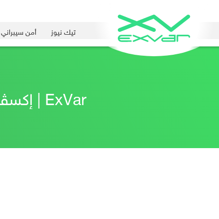
تيك نيوز
أمن سيبراني
ExVar | إكسڤار