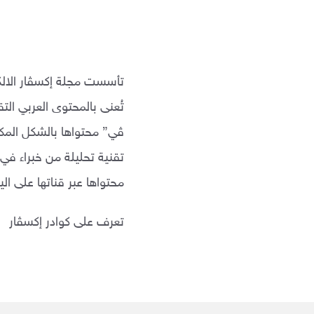
تأسست مجلة إ
كسڤار
الال
تُعنى بالمحتوى العربي ال
ڤي” محتواها بالشكل المك
تقنية تحليلة من خبراء في ا
محتواها عبر قناتها على ا
تعرف على كوادر إ
كسڤار