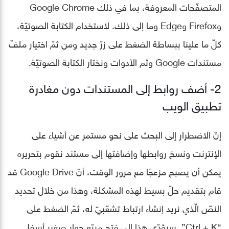
المتصفّحات المعروفة، بما في ذلك Google Chrome
وFirefox وEdge وما إلى ذلك. لاستخدام الكتابة الصوتيّة،
كلّ ما علينا ببساطة الضغط على زرّ جديد ومن ثمّ اختيار ملفّ
مستندات Google وثم الأدوات ونختار الكتابة الصوتيّة.
2- أضف روابط إلى المستندات دون مغادرة
تطبيق الويب
إنّ الاضطرار إلى البحث على نحو مستمر عن أشياء على
الإنترنت ونسخ روابطها وإضافتها إلى مستند نقوم بتحريره
يمكن أن يصبح مزعجًا مع مرور الوقت، أنّ Google Drive قد
قام بتقديم حلّ بسيط لهذه المشكلة، وهذا من خلال تحديد
النصّ الّذي نريد إنشاء ارتباط تشعّبيّ له، ثمّ الضغط على
“Ctrl + K”. سيؤدّي هذا إلى فتح مربّع حوار صغير أسفل