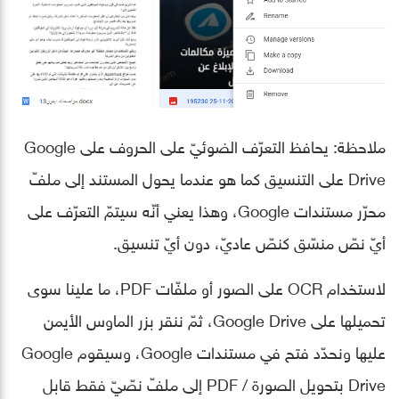
ملاحظة: يحافظ التعرّف الضوئيّ على الحروف على Google
Drive على التنسيق كما هو عندما يحول المستند إلى ملفّ
محرّر مستندات Google، وهذا يعني أنّه سيتمّ التعرّف على
أيّ نصّ منسّق كنصّ عاديّ، دون أيّ تنسيق.
لاستخدام OCR على الصور أو ملفّات PDF، ما علينا سوى
تحميلها على Google Drive، ثمّ ننقر بزر الماوس الأيمن
عليها ونحدّد فتح في مستندات Google، وسيقوم Google
Drive بتحويل الصورة / PDF إلى ملفّ نصّيّ فقط قابل