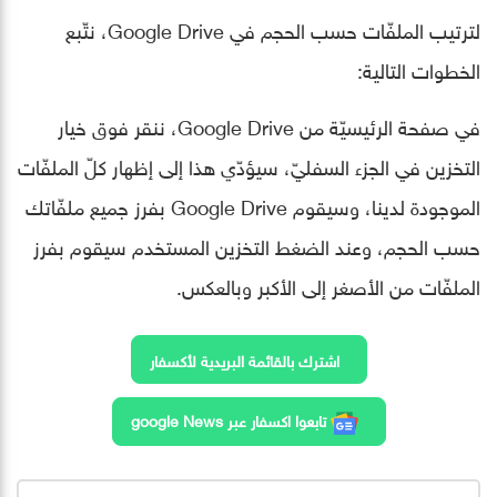
لترتيب الملفّات حسب الحجم في Google Drive، نتّبع
الخطوات التالية:
في صفحة الرئيسيّة من Google Drive، ننقر فوق خيار
التخزين في الجزء السفليّ، سيؤدّي هذا إلى إظهار كلّ الملفّات
الموجودة لدينا، وسيقوم Google Drive بفرز جميع ملفّاتك
حسب الحجم، وعند الضغط التخزين المستخدم سيقوم بفرز
الملفّات من الأصغر إلى الأكبر وبالعكس.
اشترك بالقائمة البريدية لأكسفار
تابعوا اكسفار عبر google News