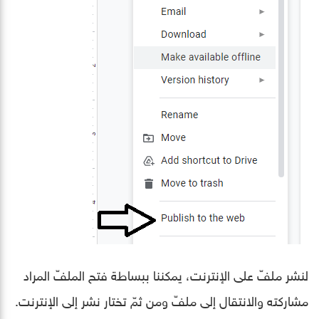
لنشر ملفّ على الإنترنت، يمكننا ببساطة فتح الملفّ المراد
مشاركته والانتقال إلى ملفّ ومن ثمّ تختار نشر إلى الإنترنت.