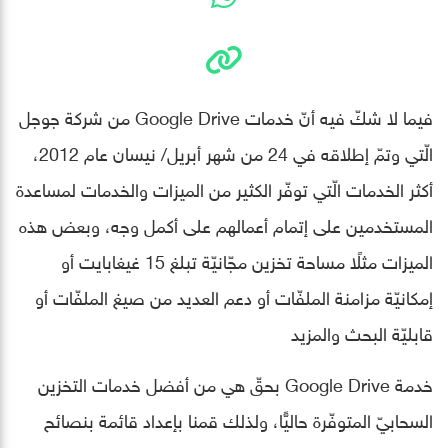
فيما لا شكّ فيه أنّ خدمات Google Drive من شركة جوجل
الّتي وتمّ إطلاقه في 24 من شهر أبريل/ نيسان عام 2012،
أكثر الخدمات الّتي توفّر الكثير من الميزات والخدمات لمساعدة
المستخدمين على إتمام أعمالهم على أكمل وجه، وبعض هذه
الميزات مثلًا مساحة تخزين مجّانيّة تبلغ 15 غيغابايت أو
إمكانيّة مزامنة الملفّات أو دعم العديد من صيغ الملفّات أو
قابليّة البحث والمزيد
خدمة Google Drive بحقّ هي من أفضل خدمات التخزين
السحابيّ المتوفّرة حاليًّا، ولذلك قمنا بإعداد قائمة بنصائح