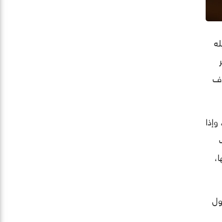
له
وف
وإذا
،
ول