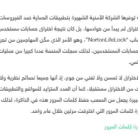
 هو خدمة إضافية توفرها الشركة الأمنية الشهيرة بتطبيقات الحماية ضد الفيروسات
تراق لم يبدأ من خوادمها، بل كان نتيجة اختراق حسابات مستخدم
في منصات أخرى تتشارك في البيانات مع حساب “NortonLifeLock”، وهو الأمر الذي مكّن المهاجمين من ت
 حسابات المستخدمين، لذلك سجلت المنصة عددا كبيرا من عمليات
اضي.
ختراق لا تسمن ولا تغني من جوع، إذ أنها جميعا نصائح نظرية ولا
 الاختراق مستقبلا، كما أن العدد المتزايد للمواقع والتطبيقات
بيرة يجعل من الصعب حفظ كلمات المرور هذه في الذاكرة، لذلك 
ة كلمات المرور التي اخترقت مرتين خلال عام واحد.