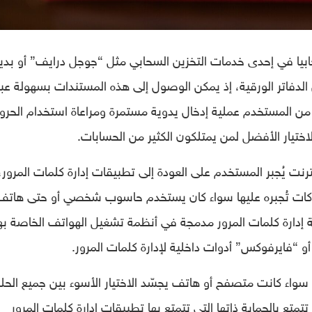
بيا في إحدى خدمات التخزين السحابي مثل “جوجل درايف” أو بدي
لدفاتر الورقية، إذ يمكن الوصول إلى هذه المستندات بسهولة عبر
ب من المستخدم عملية إدخال يدوية مستمرة ومراعاة استخدام الحر
اختيار الأفضل لمن يمتلكون الكثير من الحسابات.
رنت يُجبر المستخدم على العودة إلى تطبيقات إدارة كلمات المرور، 
شركات تُجبره عليها سواء كان يستخدم حاسوب شخصي أو حتى هاتف
إدارة كلمات المرور مدمجة في أنظمة تشغيل الهواتف الخاصة بها
 “فايرفوكس” أدوات داخلية لإدارة كلمات المرور.
سواء كانت متصفح أو هاتف يجسّد الاختيار الأسوء بين جميع الحل
متع بالحماية ذاتها التي تتمتع بها تطبيقات إدارة كلمات المرور