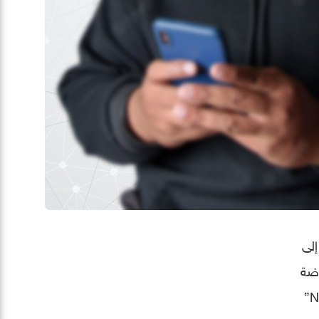
إلى
رضة
“Norton”