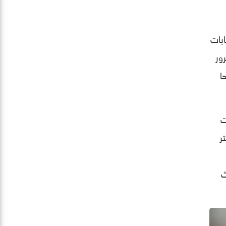
ابات
ور
ا
ت
ر
ث