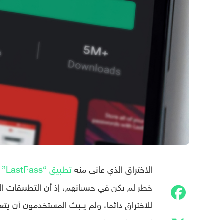
الاختراق الذي عانى منه
تطبيق “LastPass”
ل
خطر لم يكن في حسبانهم، إذ أن التطبيقات ال
للاختراق دائما، ولم يلبث المستخدمون أن يتعافوا من اختراق 