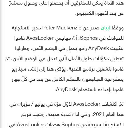
هذه الأداة يمكن للمخترقين أن يحصلوا على وصول مستمرّ
عن بعد لأجهزة الكمبيوتر.
ووفقًا
لبيان
صدر عن Peter Mackenzie مدير الاستجابة
للحوادث في Sophos، أنّ مهاجمي AvosLocker قاموا
بتثبيت AnyDesk وهو يعمل في الوضع الآمن، وحاولوا
تعطيل مكوّنات حلول الأمان الّتي تعمل في الوضع الآمن، ثمّ
قاموا بتشغيل برنامج الفدية، يؤدّي هذا إلى إنشاء سيناريو
يتمتّع فيه المهاجمون بالتحكّم الكامل عن بعد في كلّ جهاز
قاموا بإعداده باستخدام AnyDesk.
تمّ اكتشاف AvosLocker لأوّل مرّة في يونيو / حزيران في
هذا العام 2021، وهي أداة فدية جديدة، وشهد فريق
الاستجابة السريعة من Sophos هجمات AvosLocker في