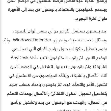
ويسمح للمهاجمين بالاحتفاظ بالوصول عن بعد إلى الأجهزة
طوال فترة الهجوم.
قد يستغرق تسلسل الأوامر حوالي خمس ثوان للتنفيذ،
ويعطّل خدمات تحديث ويندوز و Windows Defender، وثمّ
يقوم بتعطيل مكوّنات حلول برامج الأمان الّتي تعمل في
الوضع الآمن، ثمّ يقوم المخترقون بتثبيت أداة AnyDesk
القانونيّة وثمّ يقومون بتعيينها للتشغيل في الوضع الآمن
أثناء الاتّصال بالشبكة، ويتأكّد المهاجمون من الاستمرار في
تشغيل الأمر والتحكّم فيه، ثمّ يقومون بإعداد حساب جديد
بتفاصيل تسجيل الدخول التلقائيّ والاتّصال بوحدات التحكّم
في المجال، والهدف هو الوصول عن بعد وتشغيل برنامج
الفدية المسمّى update.exe.