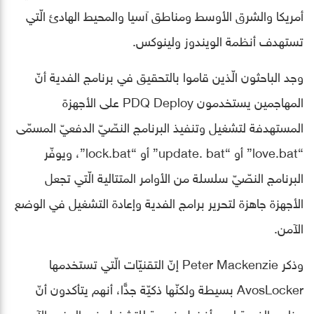
أمريكا والشرق الأوسط ومناطق آسيا والمحيط الهادئ الّتي
تستهدف أنظمة الويندوز ولينوكس.
وجد الباحثون الّذين قاموا بالتحقيق في برنامج الفدية أنّ
المهاجمين يستخدمون PDQ Deploy على الأجهزة
المستهدفة لتشغيل وتنفيذ البرنامج النصّيّ الدفعيّ المسمّى
“love.bat” أو “update. bat” أو “lock.bat”، ويوفّر
البرنامج النصّيّ سلسلة من الأوامر المتتالية الّتي تجعل
الأجهزة جاهزة لتحرير برامج الفدية وإعادة التشغيل في الوضع
الآمن.
وذكر Peter Mackenzie إنّ التقنيّات الّتي تستخدمها
AvosLocker بسيطة ولكنّها ذكيّة جدًّا، أنهم يتأكدون أنّ
برنامج الفدية لديه أفضل فرصة للتشغيل في الوضع الآمن