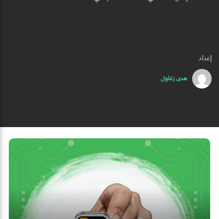
إعداد
هدى زغلول