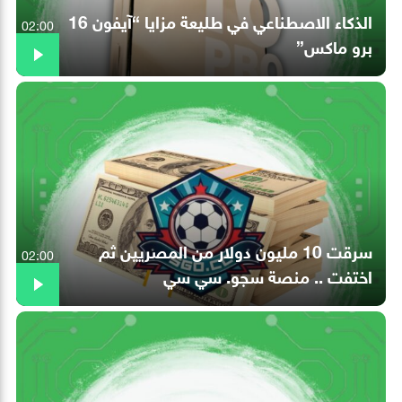
الذكاء الاصطناعي في طليعة مزايا “آيفون 16
02:00
برو ماكس”
سرقت 10 مليون دولار من المصريين ثم
02:00
اختفت .. منصة سجو. سي سي