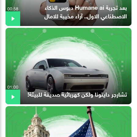
بعد تجربة Humane ai دبوس الذكاء
00:58
الاصطناعي الاول.. آراء مخيبة للامال
01:00
تشارجر دايتونا ولكن كهربائية صديقة للبيئة!