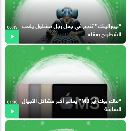
“نيورالينك” تنجح في جعل رجل مشلول يلعب
00:49
الشطرنج بعقله
“ماك بوك آير M3” يعالج أكبر مشاكل الأجيال
01:40
السابقة