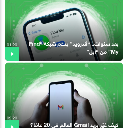
بعد سنوات.. “أندرويد” يدعم شبكة “Find
01:20
My” من “أبل”
02:20
كيف غيّر بريد Gmail العالم في 20 عامًا؟