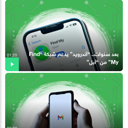
بعد سنوات.. “أندرويد” يدعم شبكة “Find
01:20
My” من “أبل”
02:20