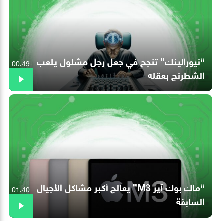
“نيورالينك” تنجح في جعل رجل مشلول يلعب
00:49
الشطرنج بعقله
“ماك بوك آير M3” يعالج أكبر مشاكل الأجيال
01:40
السابقة