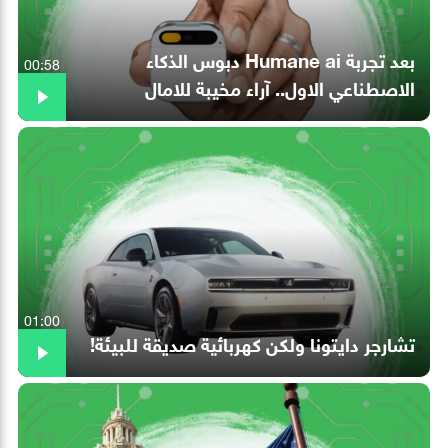
بعد تجربة Humane ai دبوس الذكاء
00:58
الاصطناعي الاول.. آراء مخيبة للامال
01:00
تشارجر دايتونا ولكن كهربائية صديقة للبيئة!