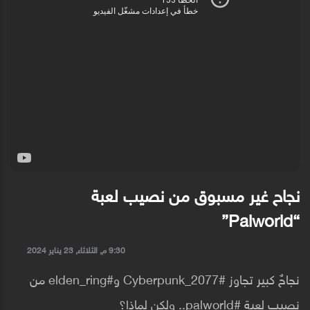
نجاح غير مسبوق من نصيب لعبة
“Palworld”
9:30 م, الثلاثاء, 23 يناير 2024
نجاحٌ كبير تجاوز #Cyberpunk_2077 و#elden_ring من
نصيب لعبة #palworld.. ولكن لماذا؟