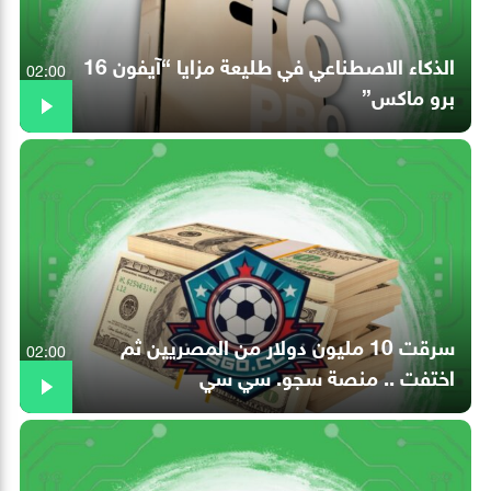
الذكاء الاصطناعي في طليعة مزايا “آيفون 16
02:00
برو ماكس”
سرقت 10 مليون دولار من المصريين ثم
02:00
اختفت .. منصة سجو. سي سي