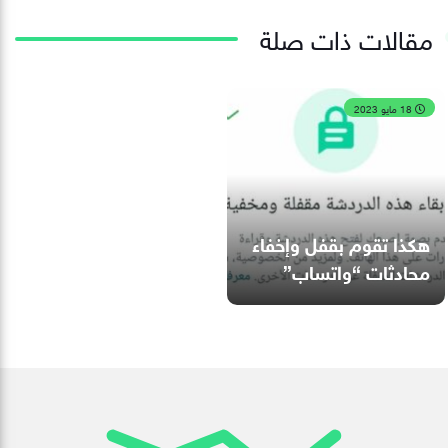
مقالات ذات صلة
18 مايو 2023
هكذا تقوم بقفل وإخفاء
محادثات “واتساب”