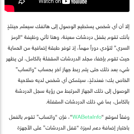
إلا أن أي شخص يستطيع الوصول إلى هاتفك سيعلم حينئذٍ
بأنك تقوم بقفل دردشات معينة، وهنا تأتي وظيفة “الرمز
السري” لتؤدي دوراً مهماً، إذ توفر طبقة إضافية من الحماية
حيث تقوم بإخفاء مجلد الدردشات المقفلة بالكامل، لن يظهر
شيء بعد ذلك حتى يتم ربط جهاز آخر بحساب “واتساب”
الخاص بك؛ فعندئذٍ، سيتمكن أي شخص لديه صلاحية
الوصول إلى ذلك الجهاز المرتبط من رؤية سجل الدردشة
بالكامل، بما في ذلك الدردشات المقفلة.
وفقاً لموقع “
WABetaInfo
“، فإن “واتساب” تقوم بالفعل
باختبار إضافة دعم لميزة “قفل الدردشات” على الأجهزة