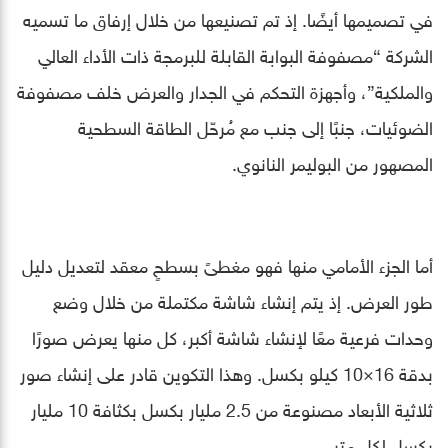
في تصميمها أيضًا. إذ تم تصنيعها من خلال إرفاق ما تسميه
الشركة “مصفوفة البوابة القابلة للبرمجة ذات الأداء العالي
والملكية”، وأجهزة التحكم في الجدار والعرض خلف مصفوفة
الضوئيات، جنبًا إلى جنب مع مُرحّل الطاقة السطحية
المصهور من البوليمر النانوي.
أما الجزء الأمامي منها فهو مغطىً بسطحٍ معقد لتعديل دليل
طور العرض. إذ يتم إنشاء شاشة مكتملة من خلال وضع
وحدات فرعية معًا لإنشاء شاشة أكبر، كل منها يعرض صورًا
بدقة 16×10 كيلو بكسل. وهذا التكوين قادر على إنشاء صور
ثلاثية الأبعاد مصنوعة من 2.5 مليار بكسل بكثافة 10 مليار
بكسل لكل متر.