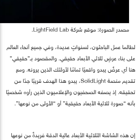
مصدر الصورة: موقع شركة LightField Lab.
لطالما عمل الباحثون، لسنواتٍ عديدة، وفي جميع أنحاء العالم
على بناء عرضٍ ثلاثي الأبعاد حقيقي. والمقصود بـ”حقيقي”
هنا أي عرضٌ يبدو واقعيًا تمامًا لأولئك الذين يرونه. ومع
تقديم منصة SolidLight، يبدو هذا الهدف قريبًا جدًا من
تحقيقه. إذ يصفه الصحفيون والإعلاميون الذين رأوه شخصيًا
بأنه “صورة ثلاثية الأبعاد حقيقية” أو “الأولى من نوعها”.
إن هذه الشاشة الثلاثية الأبعاد عالية الدقة فريدةٌ من نوعها