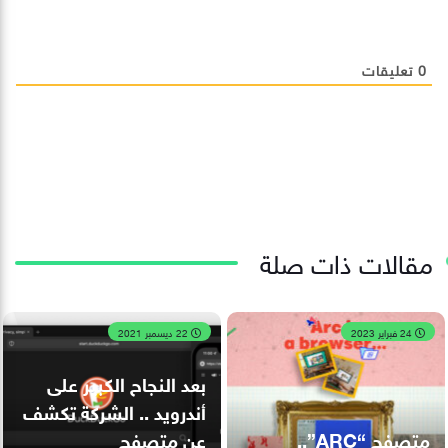
0
تعليقات
مقالات ذات صلة
24 فبراير 2023
22 ديسمبر 2021
بعد النجاح الكبير على
أندرويد .. الشركة تكشف
متصفح “ARC”..
عن متصفح