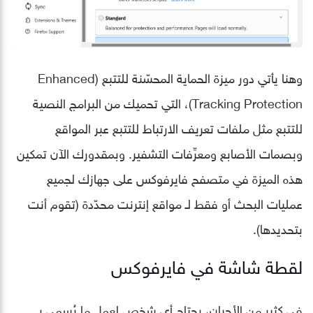
وهنا يأتي دور ميزة الحماية المحسّنة للتتبع (Enhanced
Tracking Protection)، التي تحميك من البرامج النصية
للتتبع مثل ملفات تعريف الارتباط للتتبع عبر المواقع
وبصمات الأصابع ومعرِّفات التشفير. وبمقدورك الآن تمكين
هذه الميزة في متصفح فايرفوكس على جهازك لجميع
عمليات البحث أو فقط لـ مواقع إنترنت محدّدة (تقوم أنت
بتحديدها).
لقطة شاشة في فايرفوكس
في كثير من الأحيان، يحتاج أي شخص لعمل ما يُسمى بــ