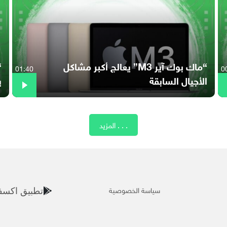
“ماك بوك آير M3” يعالج أكبر مشاكل
01:40
0
الأجيال السابقة
ي
المزيد . . .
سياسة الخصوصية
تطبيق اكسف