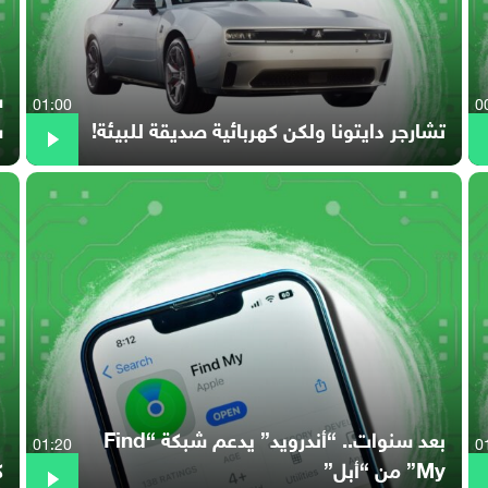
01:00
0
تشارجر دايتونا ولكن كهربائية صديقة للبيئة!
س
بعد سنوات.. “أندرويد” يدعم شبكة “Find
01:20
0
My” من “أبل”
كي