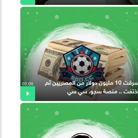
سرقت 10 مليون دولار من المصريين ثم
02:00
ختفت .. منصة سجو. سي سي