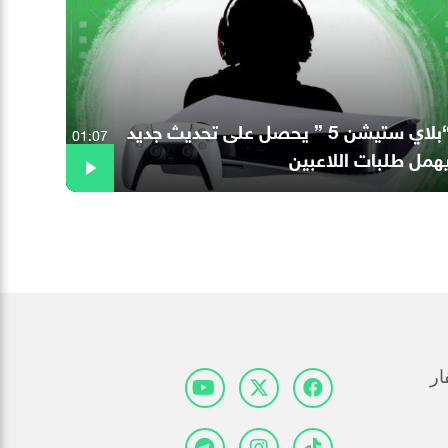
“بلاي ستيشن 5 ” يحصل على تحديث جديد
01:07
همل طلبات اللاعبين
ار