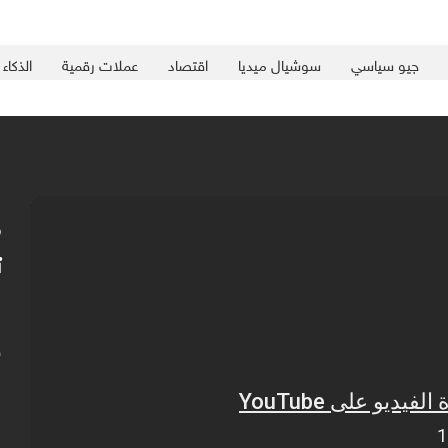
جيو سياسي
سوشيال ميديا
اقتصاد
عملات رقمية
الذكاء
م
ت
ه
ب
ل