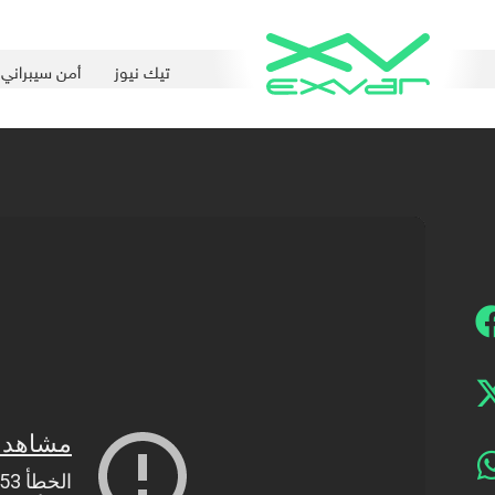
تيك نيوز
أمن سيبراني