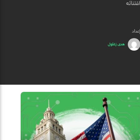
قتنائه
عداد
هدى زغلول