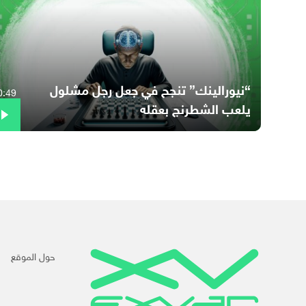
“نيورالينك” تنجح في جعل رجل مشلول
0:49
يلعب الشطرنج بعقله
حول الموقع