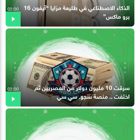
الذكاء الاصطناعي في طليعة مزايا “آيفون 16
02:00
برو ماكس”
سرقت 10 مليون دولار من المصريين ثم
02:00
اختفت .. منصة سجو. سي سي