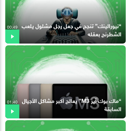
“نيورالينك” تنجح في جعل رجل مشلول يلعب
00:49
الشطرنج بعقله
“ماك بوك آير M3” يعالج أكبر مشاكل الأجيال
01:40
السابقة