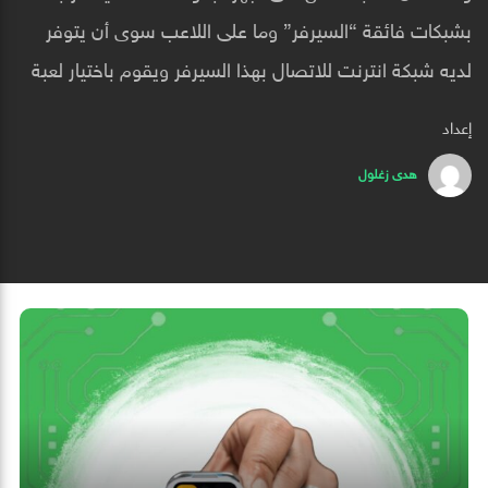
بشبكات فائقة “السيرفر” وما على اللاعب سوى أن يتوفر
لديه شبكة انترنت للاتصال بهذا السيرفر ويقوم باختيار لعبة
من بين عدة ألعاب متوفرة عليه ليبدأ بث اللعبة بشكل مباشر
إعداد
على جهازه.
هدى زغلول