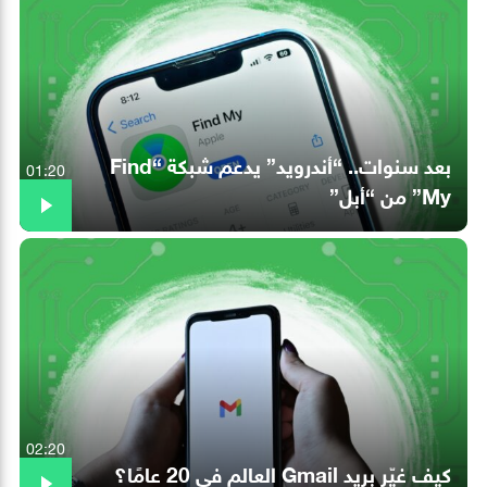
بعد سنوات.. “أندرويد” يدعم شبكة “Find
01:20
My” من “أبل”
02:20
كيف غيّر بريد Gmail العالم في 20 عامًا؟