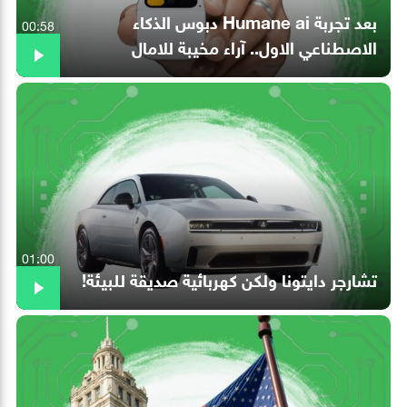
بعد تجربة Humane ai دبوس الذكاء
00:58
الاصطناعي الاول.. آراء مخيبة للامال
01:00
تشارجر دايتونا ولكن كهربائية صديقة للبيئة!