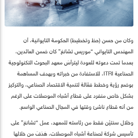
وكان من حسن (حظ وتخطيط) الحكومة التايوانية، أن
المهندس التايواني “موريس تشانغ” كان ضمن العائدين،
بعدما تمت دعوته للعودة ليترأسَ معهد البحوث التكنولوجية
الصناعية ITRI، للاستفادة من خبراته وبهدف المساهمة
بوضع رؤية وخطط فعّالة لتنمية الاقتصاد الصناعي، والتركيز
بشكل خاص منفرد على قطاع أشباه الموصلات على الرغم
من أنه قطاع ناشئ وقتها في المجال الصناعي الواسع.
وخلال سنتيْن فقط من رئاسته للمعهد، عمل “تشانغ” على
تأسيس شركة لصناعة أشباه الموصلات، هَدَفَ من خلالها