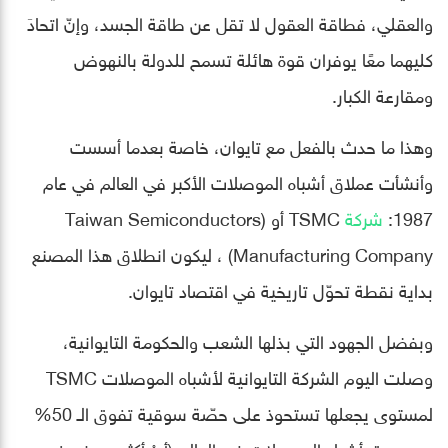
والعقلي، فطاقة العقول لا تقل عن طاقة الجسد، وإنّ اتحادَ
كليهما معًا يوفران قوة هائلة تسمح للدولة بالنهوض
ومقارعة الكبار.
وهذا ما حدث بالفعل مع تايوان، خاصة بعدما أسست
وأنشأت عملاق أشباه الموصلات الأكبر في العالم في عام
1987:
شركة
TSMC أو (Taiwan Semiconductors
Manufacturing Company) ، ليكون انطلاق هذا المصنع
بداية نقطة تحوّل تاريخية في اقتصاد تايوان.
وبفضل الجهود التي بذلها الشعب والحكومة التايوانية،
وصلت اليوم الشركة التايوانية لأشباه الموصلات TSMC
لمستوى يجعلها تستحوذ على حصّة سوقية تفوق الـ 50%
من سوق أشباه الموصلات في العالم (أيْ أكثر من نصف