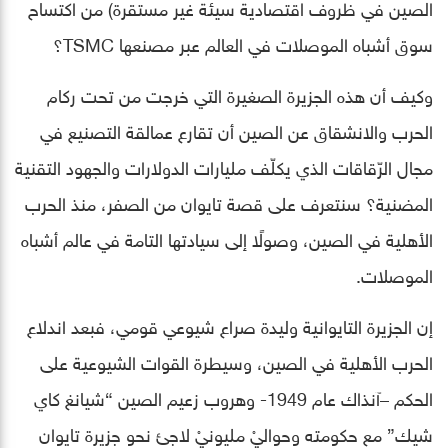
الصين في ظروف اقتصادية سيئة غير مستقرة) من اكتساح
سوق أشباه الموصلات في العالم عبر مصنعها TSMC؟
وكيف أن هذه الجزيرة الصغيرة التي خرجت من تحت ركام
الحرب والانشقاق عن الصين أن تقارع عمالقة التصنيع في
مجال الرّقاقات الذي يكلّف مليارات الدولارات والجهود التقنية
المضنية؟ سنتعرف على قصة تايوان من الصفر، منذ الحرب
الأهلية في الصين، وصولًا إلى سيادتها التامة في عالم أشباه
الموصلات.
إن الجزيرة التايوانية وليدة صراع شيوعي قومي، فبعد اندلاع
الحرب الأهلية في الصين، وسيطرة القوات الشيوعية على
الحكم –آنذاك عام 1949- وهروب زعيم الصين “شيانغ كاي
شيك” مع حكومته وحواليْ مليونيْ لاجئ نحو جزيرة تايوان