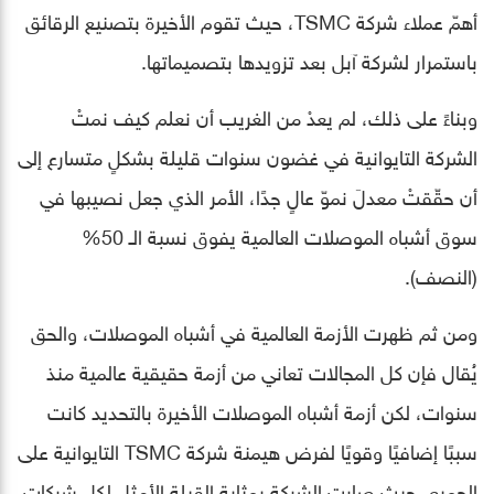
أهمّ عملاء شركة TSMC، حيث تقوم الأخيرة بتصنيع الرقائق
باستمرار لشركة آبل بعد تزويدها بتصميماتها.
وبناءً على ذلك، لم يعدْ من الغريب أن نعلم كيف نمتْ
الشركة التايوانية في غضون سنوات قليلة بشكلٍ متسارع إلى
أن حقّقتْ معدلَ نموّ عالٍ جدًا، الأمر الذي جعل نصيبها في
سوق أشباه الموصلات العالمية يفوق نسبة الـ 50%
(النصف).
ومن ثم ظهرت الأزمة العالمية في أشباه الموصلات، والحق
يُقال فإن كل المجالات تعاني من أزمة حقيقية عالمية منذ
سنوات، لكن أزمة أشباه الموصلات الأخيرة بالتحديد كانت
سببًا إضافيًا وقويًا لفرض هيمنة شركة TSMC التايوانية على
الجميع، حيث صارت الشركة بمثابة القِبلة الأمثل لكل شركات