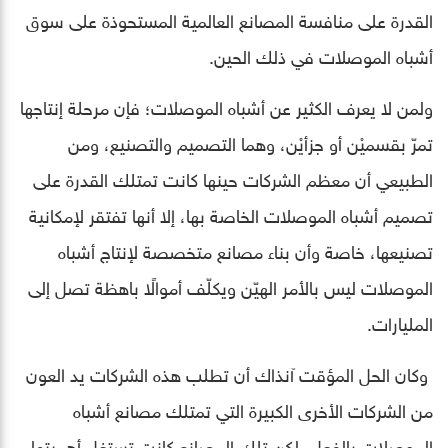
القدرة على منافسة المصانع العالمية المستحوذة على سوق
أشباه الموصلات في ذلك الحين.
ولمن لا يعرف الكثير عن أشباه الموصلات؛ فإن مرحلة إنتاجها
تمرّ بقسميْن أو جزأيْن، وهما التصميم والتصنيع، ومن
الطبيعي أن معظم الشركات حينها كانت تمتلك القدرة على
تصميم أشباه الموصلات الخاصة بها، إلا أنها تفتقر لإمكانية
تصنيعها، خاصة وأن بناء مصانع متخصصة لإنتاج أشباه
الموصلات ليس بالأمر الهيّن ويكلّف أموالًا باهظة تصل إلى
المليارات.
وكان الحل المؤقت آنذاك أن تطلب هذه الشركات يد العون
من الشركات الأخرى الكبيرة التي تمتلك مصانع أشباه
الموصلات بالفعل، لكن تلك المصانع كانت تستغل أهميتها