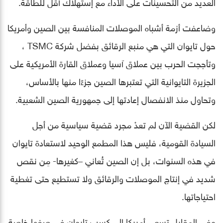
العديد من التحسينات على الأداء مع إستهلاك أقل للطاقة.
وضاعفت أزمة أشباه الموصلات المنافسة بين الصين وأمريكا
حول تايوان التي هي منبع الرقائق بفضل شركة TSMC ،
وتأججت الحرب بين عملاق آسيا وعملاق القارة الأمريكية على
الجزيرة التايوانية التي تعتبرها الصين جزءًا منها بالأساس،
وتحاول منذ الانفصال إعادتها إلى جمهورية الصين الشعبية.
لكن القضية الآن لم تعدْ مجرد قضية سياسية من أجل
السيادة القومية، فليس هذا المطمع الوحيد لاستعادة تايوان
في هذه السنوات، بل إن الصين تُعاني –كغيرها- مِن نقص
شديد في إنتاج الموصلات والرقائق ولا تستطيع حتى تغطية
احتياجاتها.
وفي المقابل تسعى أمريكا إلى كسب تايوان في صفها خاصة