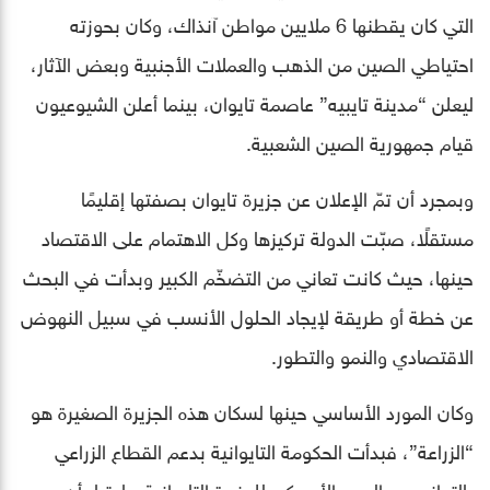
التي كان يقطنها 6 ملايين مواطن آنذاك، وكان بحوزته
احتياطي الصين من الذهب والعملات الأجنبية وبعض الآثار،
ليعلن “مدينة تايبيه” عاصمة تايوان، بينما أعلن الشيوعيون
قيام جمهورية الصين الشعبية.
وبمجرد أن تمّ الإعلان عن جزيرة تايوان بصفتها إقليمًا
مستقلًا، صبّت الدولة تركيزها وكل الاهتمام على الاقتصاد
حينها، حيث كانت تعاني من التضخّم الكبير وبدأت في البحث
عن خطة أو طريقة لإيجاد الحلول الأنسب في سبيل النهوض
الاقتصادي والنمو والتطور.
وكان المورد الأساسي حينها لسكان هذه الجزيرة الصغيرة هو
“الزراعة”، فبدأت الحكومة التايوانية بدعم القطاع الزراعي
بالتوازي مع الدعم الأمريكي للجزيرة التايوانية، باعتبار أن