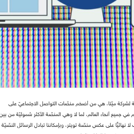
ة لشركة ميّتا، هي من أضخم منصّات التواصل الاجتماعيّ على
 أكثر من 2 مليار مستخدم في جميع أنحاء العالم، لما لا وهي المنصّة الأكثر شموليّة من بي
 نهائيًّا على عكس منصّة تويتر، وبإمكاننا تبادل الرسائل النصّيّة