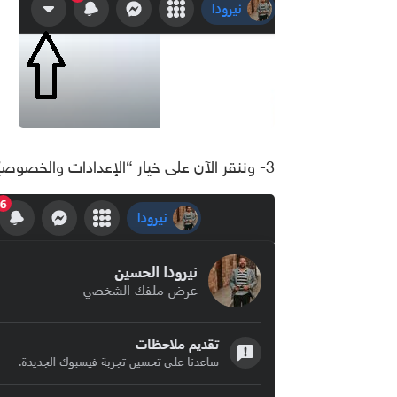
3- وننقر الآن على خيار “الإعدادات والخصوصيّة” Settings & Privacy.