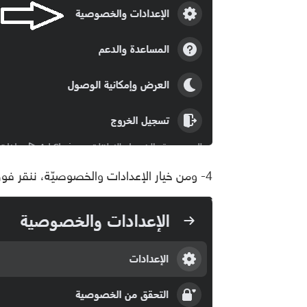
4- ومن خيار الإعدادات والخصوصيّة، ننقر فوق “سجلّ النشاطات” Activity log.