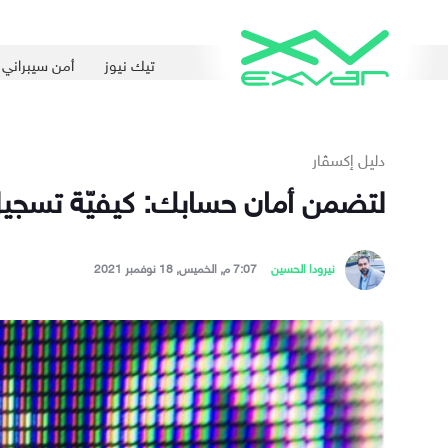
تيك نيوز
أمن سيبراني
دليل إكسڤار
لتضمن أمان حسابك: كيفيّة تسجيل 
نيرودا الحسين
7:07 م, الخميس, 18 نوفمبر 2021