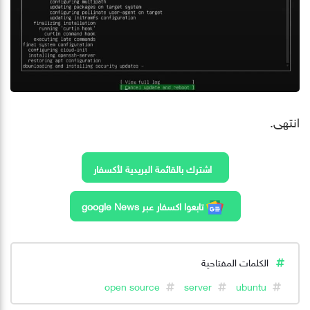
انتهى.
اشترك بالقائمة البريدية لأكسفار
تابعوا اكسفار عبر google News
الكلمات المفتاحية
open source
server
ubuntu