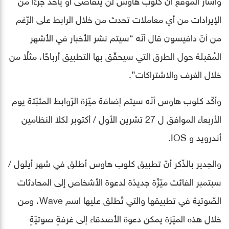
الإيرادات من أي معاملات تحدث من خلال الرابط على الرّغم
من أنّ دافيسون قال أنّه “سيتم نشر الأخبار في الأشهر
المُقبلة حول الطرق التي سيحقّق بها التطبيق أرباحًا، مثلًا من
خلال الغرف والاشتراكات”.
وأكّد كلوب هاوس أنّه سيتم إضافة ميّزة الرّوابط المثبّتة يوم
الأربعاء الموافق ل 27 تشرين الأول / أكتوبر لكلا النظامين
أندرويد و IOS.
والجدير بالذّكر أنّ تطبيق كلوب هاوس أطلق في شهر أيلول /
سبتمبر الفائت ميّزًة جديدًة لدعوة الأشخاص إلى المحادثات
الصّوتية في تطبيقها والتي تُطلق عليها اسم Wave، ومن
خلال هذه الميّزة يمكن دعوة الأصدقاء إلى غرفةٍ صوتيّةٍ