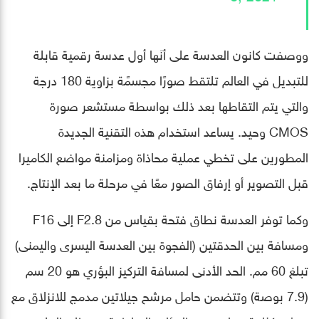
ووصفت كانون العدسة على أنَها أول عدسة رقمية قابلة
للتبديل في العالم تلتقط صورًا مجسمًة بزاوية 180 درجة
والتي يتم التقاطها بعد ذلك بواسطة مستشعر صورة
CMOS وحيد. يساعد استخدام هذه التقنية الجديدة
المطورين على تخطي عملية محاذاة ومزامنة مواضع الكاميرا
قبل التصوير أو إرفاق الصور معًا في مرحلة ما بعد الإنتاج.
وكما توفر العدسة نطاق فتحة بقياس من F2.8 إلى F16
ومسافة بين الحدقتين (الفجوة بين العدسة اليسرى واليمنى)
تبلغ 60 مم. الحد الأدنى لمسافة التركيز البؤري هو 20 سم
(7.9 بوصة) وتتضمن حامل مرشح جيلاتين مدمج للانزلاق مع