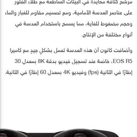
مرشح كثافة محايدة في البيئات الساطعة مع طلاء الفلور
على عناصر العدسة الأمامية، ومع تصميم مقاوم للغبار والماء
وحجم مضغوط للغاية، مما يسمح باستخدام العدسة في
أنواع مختلفة من الإنتاج.
وأضافت كانون أنَ هذه العدسة تعمل بشكلٍ جيدٍ مع كاميرا
EOS R5، خاصَة عند تسجيل فيديو بدقة 8K بمعدل 30
إطارًا في الثانية (fps) وفيديو 4K بمعدل 60 إطارًا في الثانية.