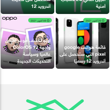
أمنية
أندرويد 12
20 أكتوبر 2021
05 أكتوبر 2021
اوبو تكشف موعد إطلاق
قائمة هواتف google
واجهة ColorOS 12
pixel التي ستحصل على
عالميًا وسياسة
أندرويد 12 رسميًا
التحديثات الجديدة