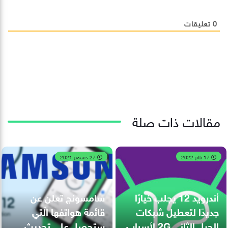
0
تعليقات
مقالات ذات صلة
17 يناير 2022
27 ديسمبر 2021
أندرويد 12 يجلب خيارًا
سامسونج تعلن عن
جديدًا لتعطيل شبكات
قائمة هواتفها الّتي
الجيل الثاني 2G لأسباب
ستحصل على تحديث