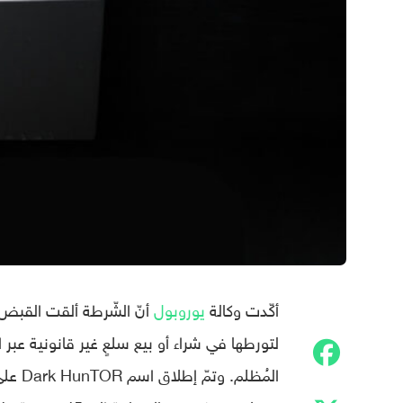
أكّدت وكالة
يوروبول
لتورطها في شراء أو بيع سلعٍ غير قانونية عب