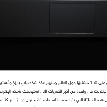
أنّ الشّرطة ألقت القبض على 150 مُشتبهًا حول العالم ومنهم عدّة شخصياتٍ بارزةٍ ومُس
ر الإنترنت في واحدة من أكبر الضربات التي استهدفت شبكة الإنترن
المُظلم. وتمّ إطلاق اسم Dark HunTOR على هذه العمليّة التي تمّ بفضلها استعادة 31 مليون دولارًا أمر