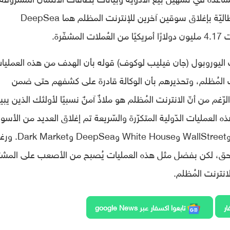
والبرامج الضّارة. وكذلك قامت السّلطات الإيطاليّة بإغلاق سوقين آخرين للإنترنت المظلم هما DeepSea
اليوروبول (جان فيليب لوكوف) قوله بأن الهدف من هذه العمليا
ت المُظلم، وتحذيرهم بأن الوكالة قادرة على كشفهم حتى ضمن
غم من أنّ الانترنت المُظلم هو ملاذٌ آمنٌ نسبيًا لأولئك الذين يب
لعمليات الدّولية المتكرّرة والسّريعة تم إغلاق العديد من الأسو
الإلكترونية السوداء حول العالم مثل: Dream وllStreet
احق، لكن بفضل مثل هذه العمليات يُصبح من الأصعب على المشت
لانترنت المُظلم.
ار
تابعوا اكسفار عبر google News