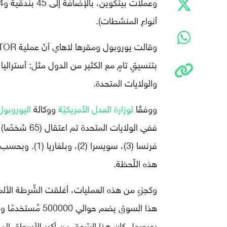
وعملات بيتكوين، بالإضافة إلى 45 بندقية و234 كيلوغرامًا من المخدّرات ومن ضمنها 25 ألف حبة
أنواع المنشطات).
بتنسيقٍ تامٍ مع الكثير من الدول مثل: أستراليا
والولايات المتحدة.
ووفقًا
لوزارة العدل الأمريكيّة
ووكالة
اليوروبول
فرنسا (3)، سويس
هذه اللّحظة.
يوروبول كان هذا السّوق من أكبر الأسواق الم