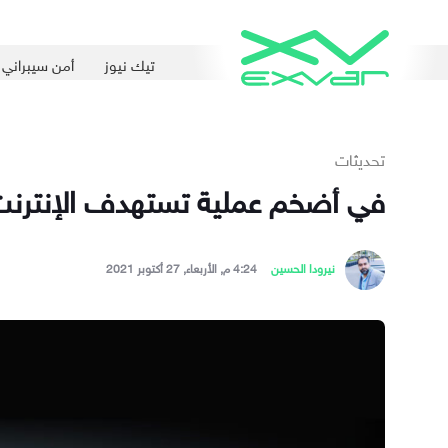
تيك نيوز
أمن سيبراني
تحديثات
في أضخم عملية تستهدف الإنترنت المُظلم: القبض على
نيرودا الحسين
4:24 م, الأربعاء, 27 أكتوبر 2021