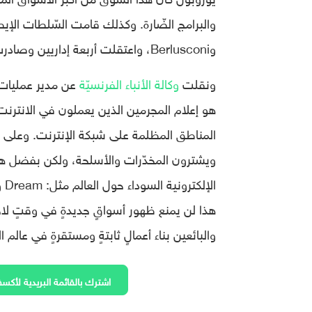
وBerlusconi، واعتقلت أربعة إداريين وصادرت 4.17 مليون دولارًا أمريكيًا من العُملات المشفّرة.
ونقلت
وكالة الأنباء الفرنسيّة
عن مدير عمليات 
هو إعلام المجرمين الذين يعملون في الانترن
المناطق المظلمة على شبكة الإنترنت. وعلى الرّ
ويشترون المخدّرات والأسلحة، ولكن بفضل هذه ا
هذا لن يمنع ظهور أسواقٍ جديدةٍ في وقتٍ ل
والبائعين بناء أعمالٍ ثابتةٍ ومستقرةٍ في عالم ا
اشترك بالقائمة البريدية لأكسف