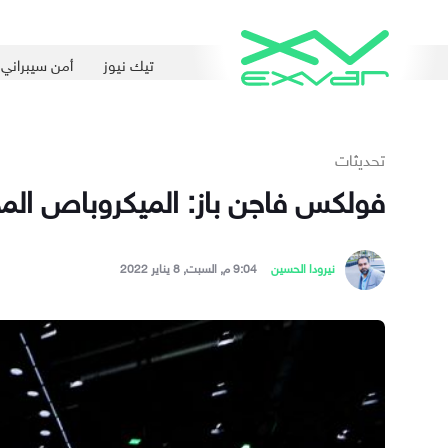
تيك نيوز
أمن سيبراني
تحديثات
فولكس فاجن باز: الميكروباص المحب
نيرودا الحسين
9:04 م, السبت, 8 يناير 2022