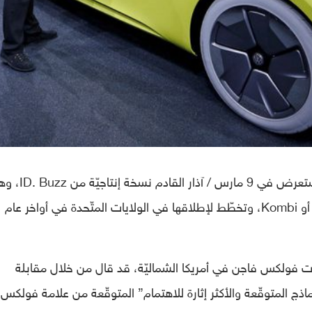
أنّ شركة فولكس فاجن، ستعرض في 9 مارس / آذار القادم نس
تجسيد كهربائيّ لسيّارتها المحبوبة Microbus أو Kombi، وتخطّط لإطلاقها في الولايات المتّحدة في أواخر عام
 Scott Keogh رئيس عمليّات فولكس فاجن في أمريكا الشماليّة، قد قال من خلال مقابلة
دة من “أكثر النماذج المتوقّعة والأكثر إثارة للاهتمام” المتوقّعة من علامة فولكس