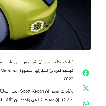
أفادت وكالة
رويترز
2023،
وأشارت رويترز إنّ
إعلاميّة، إنّ ID. Buzz هي واح