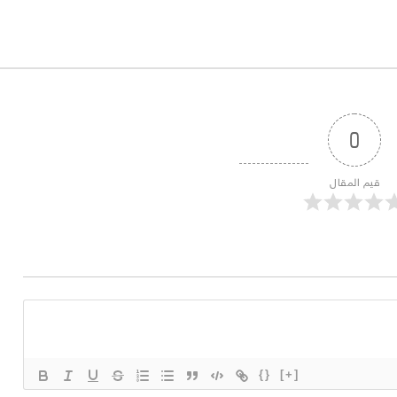
0
قيم المقال
{}
[+]