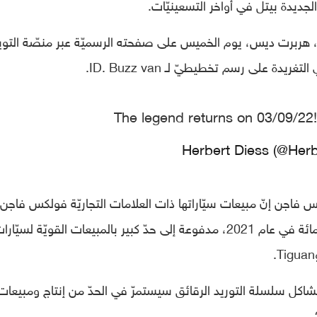
لجديدة بيتل في أواخر التسعينيّات.
 هربرت ديس، يوم الخميس على صفحته الرسميّة عبر منصّة التويت
The legend returns on 03/09/22
اجن إنّ مبيعات سيّاراتها ذات العلامات التجاريّة فولكس فاجن
الولايات المتّحدة قد ارتفعت بنسبة 15 في المائة في عام 2021، مدفوعة إلى حدّ كبير بالمبيعات القويّة لسيّار
جم عن مشاكل سلسلة التوريد الرقائق سيستمرّ في الحدّ من إنتاج ومبيعات