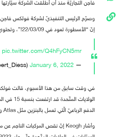
فاجن التجاريّة منذ أن أطلقت الشركة سيّارتها ا
وصرّح الرئيس التنفيذيّ لشركة فولكس فاجن،
إنّ “الأسطورة تعود في 22/03/09!”، وتحتوي التغريدة على رسم تخطيطيّ لـ ID. Buzz van.
!
pic.twitter.com/Q4hFyCN5mr
January 6, 2022
— Herbert Diess (@Herbert_Diess)
في وقت سابق من هذا الأسبوع، قالت فولكس ف
الدفع الرباعيّ الّتي تعمل بالبنزين مثل Atlas وTiguan.
وأشار Keogh إنّ نقص المركبات النا
السيّارات في الولايات المتّحدة حتّى عام 2022.