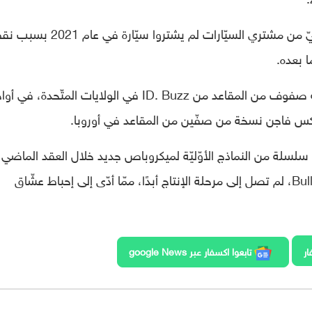
وأضاف أيضًا إنّه يعتقد أنّ ما يصل إلى مليونيّ من مشتري السيّارات لم يشتروا سيّار
ا بعده.
وذكر Keogh أنّه سيتمّ إطلاق نسخة من ثلاثة صفوف من المقاعد من ID. Buzz في الولايات المتّحدة، في 
لسلة من النماذج الأوّليّة لميكروباص جديد خلال العقد الماضي،
لكنّ عربات العرض السابقة مثل Budd. E و Bulli، لم تصل إلى مرحلة الإنتاج أبدًا، ممّا أدّى إلى إحباط عشّاق
ار
تابعوا اكسفار عبر google News