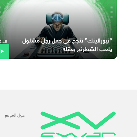
“نيورالينك” تنجح في جعل رجل مشلول
0:49
يلعب الشطرنج بعقله
حول الموقع