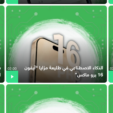
الذكاء الاصطناعي في طليعة مزايا “آيفون
02:00
0
16 برو ماكس”
ا