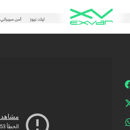
تيك نيوز
أمن سيبراني