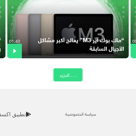
“ماك بوك آير M3” يعالج أكبر مشاكل
01:40
0
الأجيال السابقة
ي
المزيد . . .
سياسة الخصوصية
تطبيق اكسف