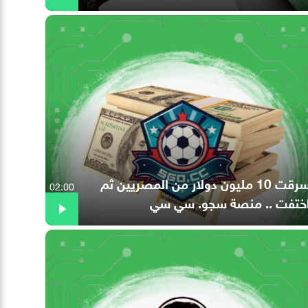
سرقت 10 مليون دولار من المصريين ثم
02:00
ختفت .. منصة سجو. سي سي