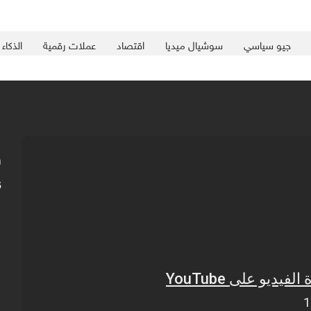
جيو سياسي
سوشيال ميديا
اقتصاد
عملات رقمية
الذكاء
s
ي
ع
ط