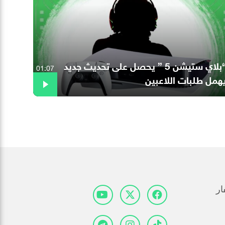
“بلاي ستيشن 5 ” يحصل على تحديث جديد
01:07
همل طلبات اللاعبين
ار