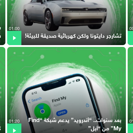
01:00
0
تشارجر دايتونا ولكن كهربائية صديقة للبيئة!
س
بعد سنوات.. “أندرويد” يدعم شبكة “Find
01:20
0
My” من “أبل”
كي