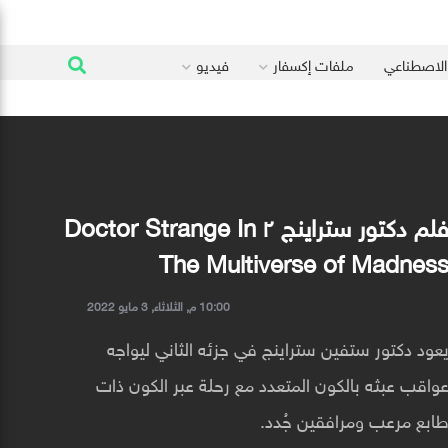
 الاصطناعي
ملفات إكسفار
فيديو
فلم دكتور ستراينج ٢ Doctor Strange In
The Multiverse of Madnes
10:00 م, الثلاثاء, 3 مايو 2022
عود دكتور ستفين ستراينج في جزئه الثاني ليواجه
واقب عبثه بالكون المتعدد مع رحلة عبر الكون ذات
ابع مرعب ومرافقين جُدد.