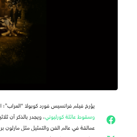
يؤرخ فيلم فرانسيس فورد كوبولا “العراب”؛ ا
وسقوط عائلة كورليوني
، ويجدر بالذكر أن ثلا
عمالقة في عالم الفن والتمثيل مثل مارلون برا