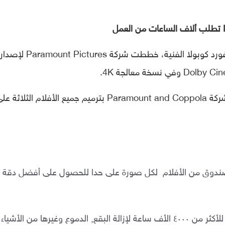
للاحتفال بالذكرى الخمسين لتحفة فرانسيس فورد كوبولا الفنية، خططت 
قامت شركة American Zoetrope التابعة لشركة Paramount and Coppola بترميم جميع الأفلام الثلاثة 
 أكثر من ٣٠٠٠ صندوق من الأفلام لكل صورة على حدا للحصول على أفضل دقة
عملية فحص ومعالجة للأكثر من ٤٠٠٠ الأف ساعة لإزالة البقع, الدموع وغيرها من الأشياء