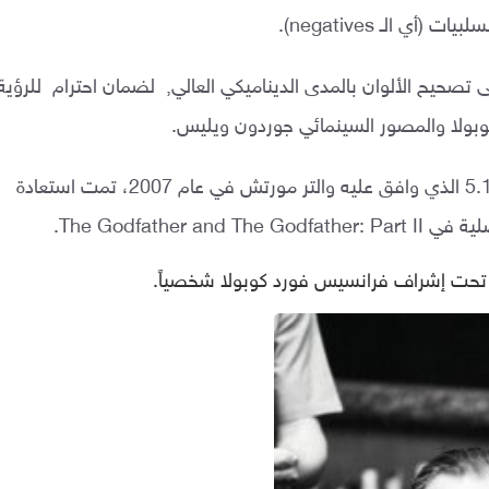
(أي الـ negatives).
١ ساعة على تصحيح الألوان بالمدى الديناميكي العالي, لضمان احترام للرؤية
كوبولا والمصور السينمائي جوردون ويليس.
بالإضافة إلى الصوت 5.1 الذي وافق عليه والتر مورتش في عام 2007، تمت استعادة
The Godfather and .
مت تحت إشراف فرانسيس فورد كوبولا شخصياً.