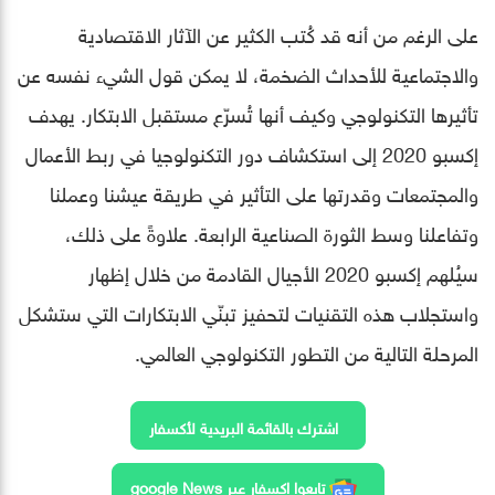
على الرغم من أنه قد كُتب الكثير عن الآثار الاقتصادية
والاجتماعية للأحداث الضخمة، لا يمكن قول الشيء نفسه عن
تأثيرها التكنولوجي وكيف أنها تُسرّع مستقبل الابتكار. يهدف
إكسبو 2020 إلى استكشاف دور التكنولوجيا في ربط الأعمال
والمجتمعات وقدرتها على التأثير في طريقة عيشنا وعملنا
وتفاعلنا وسط الثورة الصناعية الرابعة. علاوةً على ذلك،
سيُلهم إكسبو 2020 الأجيال القادمة من خلال إظهار
واستجلاب هذه التقنيات لتحفيز تبنّي الابتكارات التي ستشكل
المرحلة التالية من التطور التكنولوجي العالمي.
اشترك بالقائمة البريدية لأكسفار
تابعوا اكسفار عبر google News