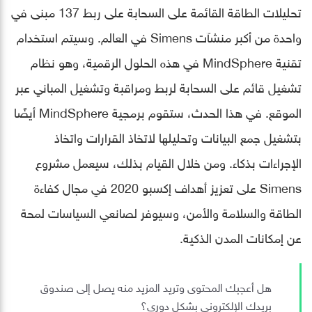
تحليلات الطاقة القائمة على السحابة على ربط 137 مبنى في
واحدة من أكبر منشآت Simens في العالم. وسيتم استخدام
تقنية MindSphere في هذه الحلول الرقمية، وهو نظام
تشغيل قائم على السحابة لربط ومراقبة وتشغيل المباني عبر
الموقع. في هذا الحدث، ستقوم برمجية MindSphere أيضًا
بتشغيل جمع البيانات وتحليلها لاتخاذ القرارات واتخاذ
الإجراءات بذكاء. ومن خلال القيام بذلك، سيعمل مشروع
Simens على تعزيز أهداف إكسبو 2020 في مجال كفاءة
الطاقة والسلامة والأمن، وسيوفر لصانعي السياسات لمحة
عن إمكانات المدن الذكية.
هل أعجبك المحتوى وتريد المزيد منه يصل إلى صندوق
بريدك الإلكتروني بشكلٍ دوري؟