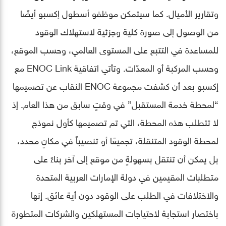
وتقارير الأميال. كما سيتمكن موظفو أسطول إكسبو أيضًا
من الوصول إلى صورة كلية وجزئية لاستهلاك الوقود
للمساعدة في التتبع على المستوى العالمي، وحسب الموقع،
وحسب المركبة أو المعدّات. وتأتي اتفاقية ENOC Link مع
إكسبو بعد أن كشفت مجموعة ENOC النقاب عن تصميمها
“لمحطة خدمة المستقبل” في وقتٍ سابق من هذا العام. إذ
لا تتطلب هذه المحطة، التي تم تصميمها كأول نموذج
لمحطة الوقود المتنقلة، تجميعًا أو تنصيباً في مكانٍ محدد،
بل يمكن أن تنتقل بسهولةٍ من موقع إلى آخر بناءً على
متطلبات المقيمين في دولة الإمارات العربية المتحدة
والاختلافات في الطلب على الوقود دون أية عائق. إنها
باختصار استجابة لاحتياجات المستهلكين والشركات المتطورة