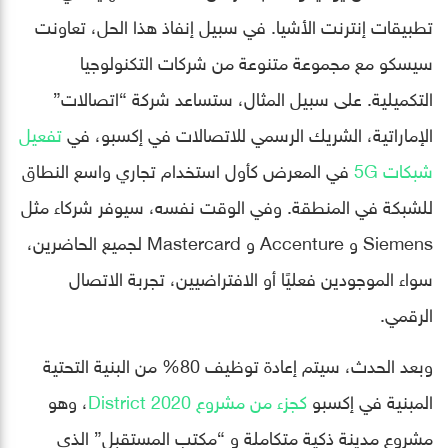
تطبيقات إنترنت الأشيا. في سبيل إنفاذ هذا الحل، تعاونت
سيسكو مع مجموعة متنوعة من شركات التكنولوجيا
التكميلية. على سبيل المثال، ستساعد شركة “اتصالات”
الإماراتية، الشريك الرسمي للاتصالات في إكسبو، في
تفعيل
شبكات 5G
في المعرض كأول استخدام تجاري واسع النطاق
للشبكة في المنطقة. وفي الوقت نفسه، سيوفر شركاء مثل
Siemens و Accenture و Mastercard لجميع الحاضرين،
سواء الموجودين فعليًا أو الافتراضيين، تجربة الاتصال
الرقمي.
وبعد الحدث، سيتم إعادة توظيف 80% من البنية التحتية
المبنية في إكسبو
كجزء من مشروع District 2020
، وهو
مشروع مدينة ذكية متكاملة و “مكتب المستقبل” الذي