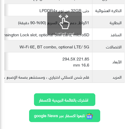
الذاكرة العشوائية
حتى 32GB من نوع LPDDR4x
البطارية
51واط, دعم الشحن السريع (90%-90 دقيقة)
اسحب للمشاهدة
المنافذ
ensington Lock slot, optional SIM card, microSD
الاتصالات
Wi-Fi 6E, BT combo, optional LTE/ 5G
294.5X 221.85
الأبعاد
16.6 mm
المزيد
قلم شحن لاسلكي اختياري ، ومستشعر بصمة الإصبع ، وكاميرا ا
اشترك بالقائمة البريدية لأكسفار
تابعوا اكسفار عبر google News