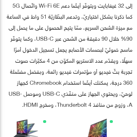
إلى 32 غيغابايت ويتوفّر أيضًا دعم Wi-Fi 6E واتّصال 5G
كما ذكرنا بشكل اختياريّ، وتدعم البطّاريّة 51 واط في الساعة
مع ميزة الشحن السريع، ممّا يتيح الحصول على ما يصل إلى
90% خلال 90 دقيقة من الشحن عبر USB-C، وكما يتوفّر
ماسح ضوئيّ لبصمات الأصابع يجعل تسجيل الدخول أمرًا
سهلًا، ويقدّم عدد الاستريو المكوّن من 4 مكبّرات صوت
تجربة بثّ فيديو أو مؤتمرات فيديو رائعة، وبفضل مفصّلة
360 درجة، يمكنك أيضًا استخدام Chromebook كجهاز
لوحيّ، ويحتوي الجهاز على منفّذي USB-C وموصل USB-
A، وزوج من منافذ Thunderbolt 4، ومخرج HDMI.