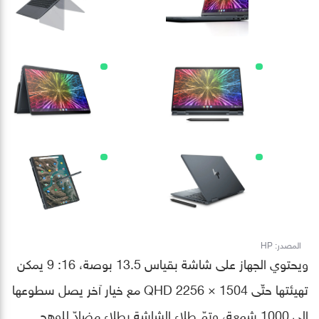
المصدر: HP
ويحتوي الجهاز على شاشة بقياس 13.5 بوصة، 16: 9 يمكن
تهيئتها حتّى QHD 2256 × 1504 مع خيار آخر يصل سطوعها
إلى 1000 شمعة، وتمّ طلاء الشاشة بطلاء مضادّ للوهج