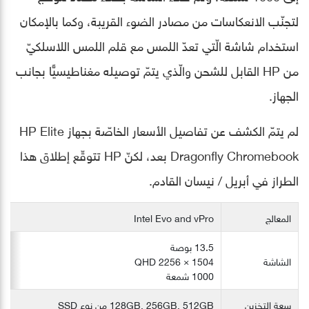
لتجنّب الانعكاسات من مصادر الضوء القريبة، وكما بالإمكان
استخدام شاشة الّتي تعدّ اللمس مع قلم اللمس اللاسلكيّ
من HP القابل للشحن والّذي يتمّ توصيله مغناطيسيًّا بجانب
الجهاز.
لم يتمّ الكشف عن تفاصيل الأسعار الخاصّة بجهاز HP Elite
Dragonfly Chromebook بعد، لكنّ HP تتوقّع إطلاق هذا
الطراز في أبريل / نيسان القادم.
المعالج
Intel Evo and vPro
13.5 بوصة
الشاشة
QHD 2256 × 1504
1000 شمعة
سعة التخزين
128GB, 256GB, 512GB من نوع SSD