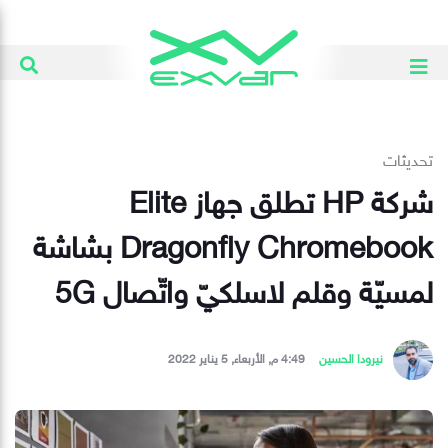
تحديثات
شركة HP تطلق جهاز Elite
Dragonfly Chromebook بشاشة
لمسيّة وقلم لاسلكيّ واتّصال 5G
نيرودا الحسين
4:49 م, الأربعاء, 5 يناير 2022