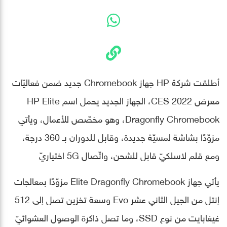
أطلقت شركة HP جهاز Chromebook جديد ضمن فعاليّات
معرض CES 2022، الجهاز الجديد يحمل اسم HP Elite
Dragonfly Chromebook، وهو مخصّص للأعمال، ويأتي
مزوّدًا بشاشة لمسيّة جديدة، وقابل للدوران بـ 360 درجة،
ومع قلم لاسلكيّ قابل للشحن، واتّصال 5G اختياريّ
يأتي جهاز Elite Dragonfly Chromebook مزوّدًا بمعالجات
إنتل من الجيل الثاني عشر Evo وسعة تخزين تصل إلى 512
غيغابايت من نوع SSD، وما تصل ذاكرة الوصول العشوائيّ