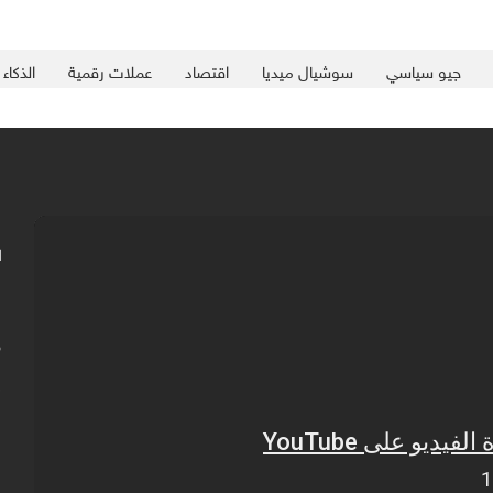
جيو سياسي
سوشيال ميديا
اقتصاد
عملات رقمية
الذكاء
س
م
و
ف
ا