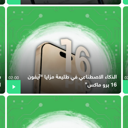
الذكاء الاصطناعي في طليعة مزايا “آيفون
02:00
0
16 برو ماكس”
ا