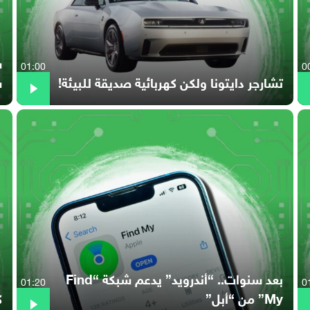
01:00
0
تشارجر دايتونا ولكن كهربائية صديقة للبيئة!
س
بعد سنوات.. “أندرويد” يدعم شبكة “Find
01:20
0
My” من “أبل”
كي