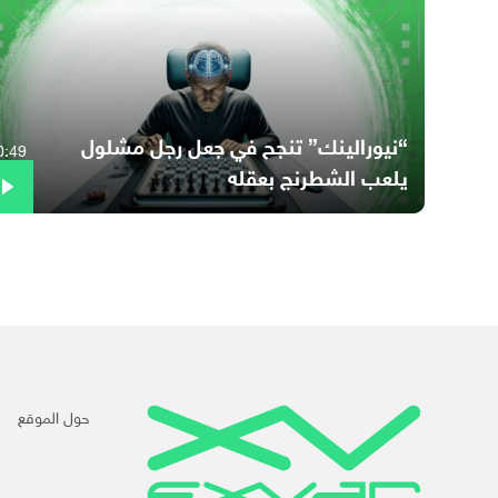
“نيورالينك” تنجح في جعل رجل مشلول
0:49
يلعب الشطرنج بعقله
حول الموقع