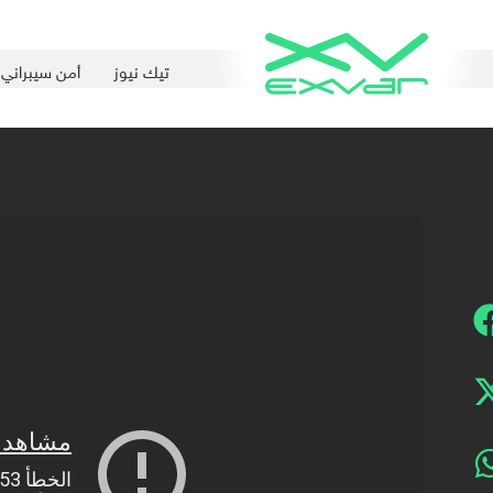
تيك نيوز
أمن سيبراني