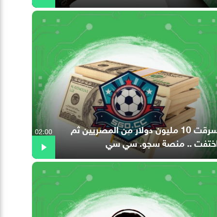
سرقت 10 مليون دولار من المصريين ثم
02:00
ختفت .. منصة سجو. سي سي