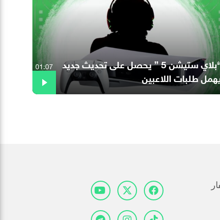
“بلاي ستيشن 5 ” يحصل على تحديث جديد
01:07
همل طلبات اللاعبين
ار