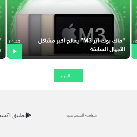
“ماك بوك آير M3” يعالج أكبر مشاكل
01:40
0
الأجيال السابقة
ي
المزيد . . .
سياسة الخصوصية
تطبيق اكسف